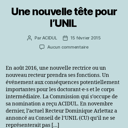
Une nouvelle tête pour
l’UNIL
Par
ACIDUL
15 février 2015
Auteur
Date
de
de
sur
Aucun commentaire
l’article
l’article
Une
nouvelle
tête
En août 2016, une nouvelle rectrice ou un
pour
nouveau recteur prendra ses fonctions. Un
l’UNIL
événement aux conséquences potentiellement
importantes pour les doctorant·e·s et le corps
intermédiaire. La Commission qui s’occupe de
sa nomination a reçu ACIDUL. En novembre
dernier, l’actuel Recteur Dominique Arlettaz a
annoncé au Conseil de l’UNIL (CU) qu’il ne se
représenterait pas […]