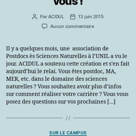
vous !
Par
ACIDUL
13 juin 2015
Auteur
Date
de
de
sur
Aucun commentaire
l’article
l’article
Postdocs
en
sciences
Il y a quelques mois, une association de
naturelles :
Postdocs ès Sciences Naturelles à l’UNIL a vu le
une
jour. ACIDUL a soutenu cette création et s’en fait
association
aujourd’hui le relai. Vous êtes postdoc, MA,
est
MER, etc. dans le domaine des sciences
là
naturelles ? Vous souhaitez avoir plus d’infos
pour
vous
sur comment réaliser votre carrière ? Vous vous
!
posez des questions sur vos prochaines […]
Catégories
SUR LE CAMPUS