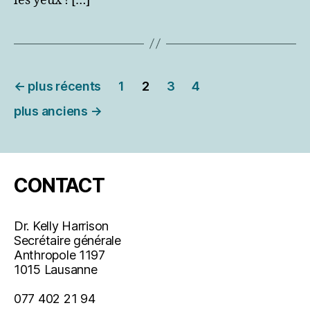
les yeux ! […]
Pagination
←
plus récents
1
2
3
4
des
plus anciens
→
publications
CONTACT
Dr. Kelly Harrison
Secrétaire générale
Anthropole 1197
1015 Lausanne
077 402 21 94