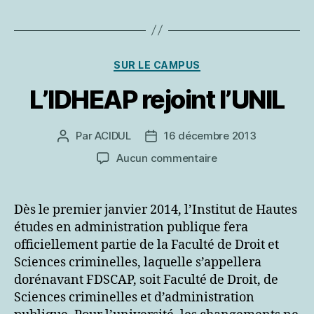
Catégories
SUR LE CAMPUS
L’IDHEAP rejoint l’UNIL
Par
ACIDUL
16 décembre 2013
Auteur
Date
de
de
sur
Aucun commentaire
l’article
l’article
L’IDHEAP
rejoint
l’UNIL
Dès le premier janvier 2014, l’Institut de Hautes
études en administration publique fera
officiellement partie de la Faculté de Droit et
Sciences criminelles, laquelle s’appellera
dorénavant FDSCAP, soit Faculté de Droit, de
Sciences criminelles et d’administration