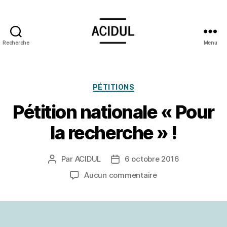
Recherche
Menu
ACIDUL
Catégories
PÉTITIONS
Pétition nationale « Pour
la recherche » !
Par
ACIDUL
6 octobre 2016
Auteur
Date
de
de
sur
Aucun commentaire
l’article
l’article
Pétition
nationale
« Pour
la