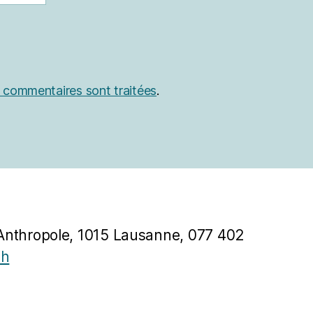
s commentaires sont traitées
.
Anthropole, 1015 Lausanne, 077 402
ch