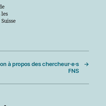
de
 les
 Suisse
tion à propos des chercheur·e·s
→
FNS