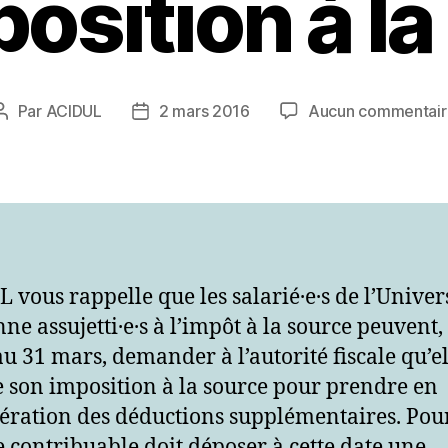
position à l
Par
ACIDUL
2 mars 2016
Aucun commentair
Auteur
Date
de
de
l’article
l’article
 vous rappelle que les salarié·e·s de l’Univer
ne assujetti·e·s à l’impôt à la source peuvent,
au 31 mars, demander à l’autorité fiscale qu’el
ie son imposition à la source pour prendre en
ération des déductions supplémentaires. Pou
le contribuable doit déposer à cette date une