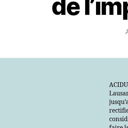
de l’im
ACIDUL
Lausan
jusqu’
rectif
consid
faire 