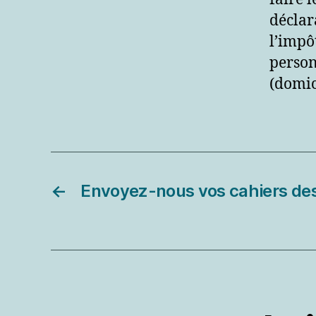
déclar
l’impô
person
(domic
←
Envoyez-nous vos cahiers des