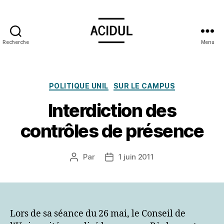
Recherche
Menu
ACIDUL
Catégories
POLITIQUE UNIL
SUR LE CAMPUS
Interdiction des
contrôles de présence
Par
1 juin 2011
Auteur
Date
de
de
l’article
l’article
Lors de sa séance du 26 mai, le Conseil de