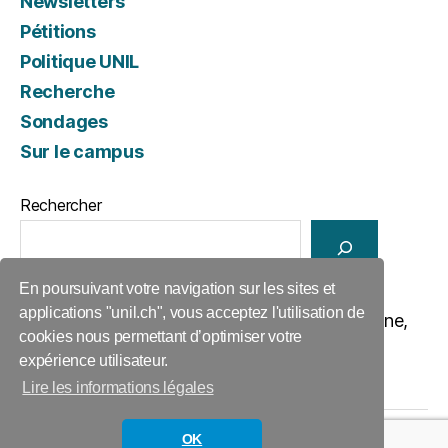
Newsletters
Pétitions
Politique UNIL
Recherche
Sondages
Sur le campus
Rechercher
En poursuivant votre navigation sur les sites et
applications "unil.ch", vous acceptez l'utilisation de
ACIDUL, ANT 1197, Anthropole, 1015 Lausanne,
cookies nous permettant d’optimiser votre
077 402 21 94,
acidul@unil.ch
expérience utilisateur.
Lire les informations légales
OK