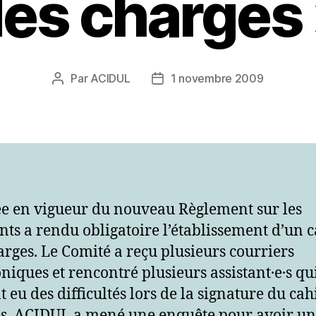
es charges
Par
ACIDUL
1 novembre 2009
Auteur
Date
de
de
l’article
l’article
ée en vigueur du nouveau Règlement sur les
ants a rendu obligatoire l’établissement d’un 
arges. Le Comité a reçu plusieurs courriers
oniques et rencontré plusieurs assistant·e·s qu
t eu des difficultés lors de la signature du cah
s. ACIDUL a mené une enquête pour avoir un