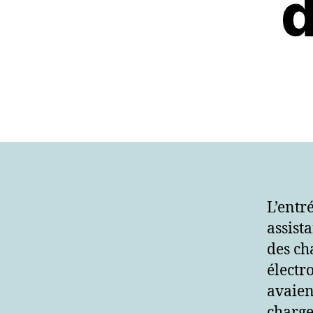
d
L’entr
assist
des ch
électr
avaien
charge