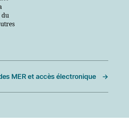
a
d du
autres
 des MER et accès électronique
→