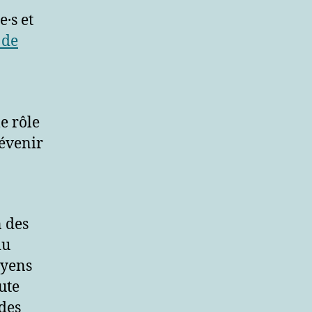
e·s et
 de
e rôle
révenir
n des
du
oyens
ute
 des