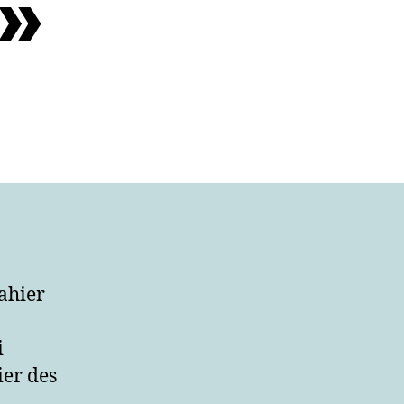
 »
cahier
i
ier des