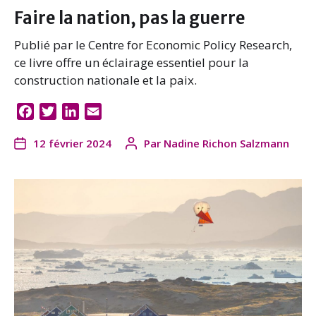
Faire la nation, pas la guerre
Publié par le Centre for Economic Policy Research,
ce livre offre un éclairage essentiel pour la
construction nationale et la paix.
F
T
L
E
a
w
i
m
12 février 2024
Par
Nadine Richon Salzmann
c
i
n
a
e
t
k
i
b
t
e
l
o
e
d
o
r
I
k
n