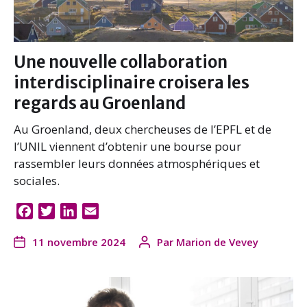
Une nouvelle collaboration
interdisciplinaire croisera les
regards au Groenland
Au Groenland, deux chercheuses de l’EPFL et de
l’UNIL viennent d’obtenir une bourse pour
rassembler leurs données atmosphériques et
sociales.
F
T
L
E
a
w
i
m
11 novembre 2024
Par
Marion de Vevey
c
i
n
a
e
t
k
i
b
t
e
l
o
e
d