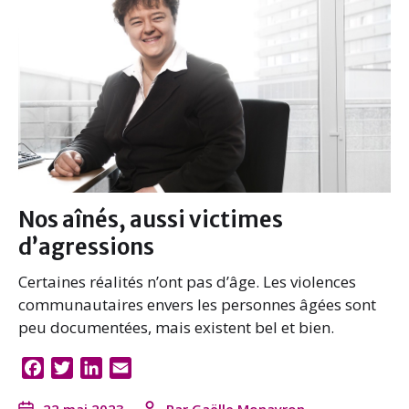
o
r
I
k
n
Nos aînés, aussi victimes
d’agressions
Certaines réalités n’ont pas d’âge. Les violences
communautaires envers les personnes âgées sont
peu documentées, mais existent bel et bien.
F
T
L
E
a
w
i
m