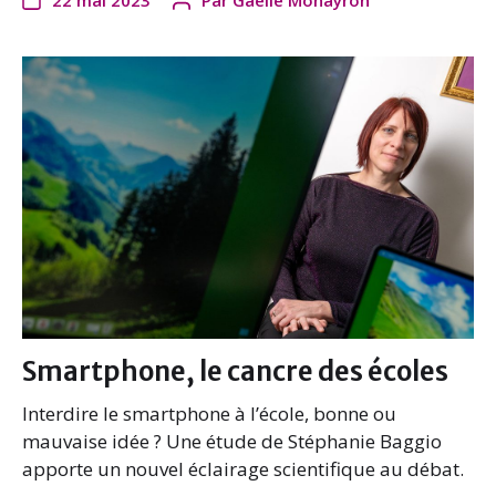
22 mai 2023
Par
Gaëlle Monayron
c
i
n
a
e
t
k
i
b
t
e
l
o
e
d
o
r
I
k
n
Smartphone, le cancre des écoles
Interdire le smartphone à l’école, bonne ou
mauvaise idée ? Une étude de Stéphanie Baggio
apporte un nouvel éclairage scientifique au débat.