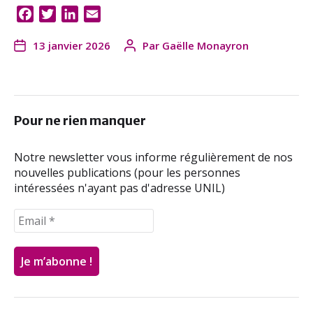
F
T
L
E
a
w
i
m
13 janvier 2026
Par
Gaëlle Monayron
c
i
n
a
e
t
k
i
b
t
e
l
o
e
d
o
r
I
Pour ne rien manquer
k
n
Notre newsletter vous informe régulièrement de nos
nouvelles publications (pour les personnes
intéressées n'ayant pas d'adresse UNIL)