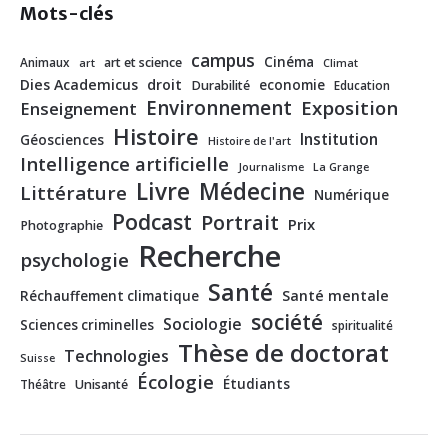
Mots-clés
campus
Cinéma
Animaux
art et science
art
Climat
Dies Academicus
droit
economie
Durabilité
Education
Environnement
Exposition
Enseignement
Histoire
Institution
Géosciences
Histoire de l'art
Intelligence artificielle
Journalisme
La Grange
Livre
Médecine
Littérature
Numérique
Podcast
Portrait
Prix
Photographie
Recherche
psychologie
Santé
Santé mentale
Réchauffement climatique
société
Sociologie
Sciences criminelles
spiritualité
Thèse de doctorat
Technologies
Suisse
Écologie
Étudiants
Théâtre
Unisanté