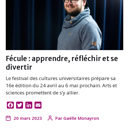
Fécule : apprendre, réfléchir et se
divertir
Le festival des cultures universitaires prépare sa
16e édition du 24 avril au 6 mai prochain. Arts et
sciences promettent de s’y allier.
F
T
L
E
a
w
i
m
20 mars 2023
Par
Gaëlle Monayron
c
i
n
a
e
t
k
i