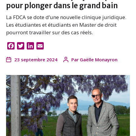
pour plonger dans le grand bain
La FDCA se dote d’une nouvelle clinique juridique.
Les étudiantes et étudiants en Master de droit
pourront travailler sur des cas réels.
F
T
L
E
a
w
i
m
23 septembre 2024
Par
Gaëlle Monayron
c
i
n
a
e
t
k
i
b
t
e
l
o
e
d
o
r
I
k
n