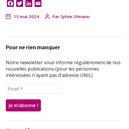
F
T
L
E
a
w
i
m
13 mai 2024
Par
Sylvie Ulmann
c
i
n
a
e
t
k
i
b
t
e
l
o
e
d
o
r
I
Pour ne rien manquer
k
n
Notre newsletter vous informe régulièrement de nos
nouvelles publications (pour les personnes
intéressées n'ayant pas d'adresse UNIL)