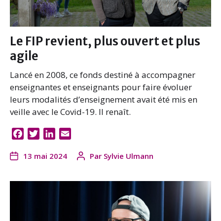
Le FIP revient, plus ouvert et plus
agile
Lancé en 2008, ce fonds destiné à accompagner
enseignantes et enseignants pour faire évoluer
leurs modalités d’enseignement avait été mis en
veille avec le Covid-19. Il renaît.
F
T
L
E
a
w
i
m
13 mai 2024
Par
Sylvie Ulmann
c
i
n
a
e
t
k
i
b
t
e
l
o
e
d
o
r
I
k
n