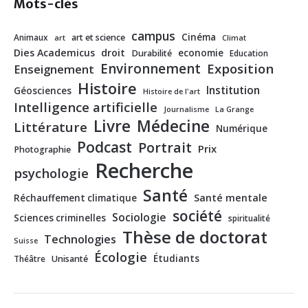
Mots-clés
campus
Cinéma
Animaux
art et science
art
Climat
Dies Academicus
droit
economie
Durabilité
Education
Environnement
Exposition
Enseignement
Histoire
Institution
Géosciences
Histoire de l'art
Intelligence artificielle
Journalisme
La Grange
Livre
Médecine
Littérature
Numérique
Podcast
Portrait
Prix
Photographie
Recherche
psychologie
Santé
Santé mentale
Réchauffement climatique
société
Sociologie
Sciences criminelles
spiritualité
Thèse de doctorat
Technologies
Suisse
Écologie
Étudiants
Théâtre
Unisanté