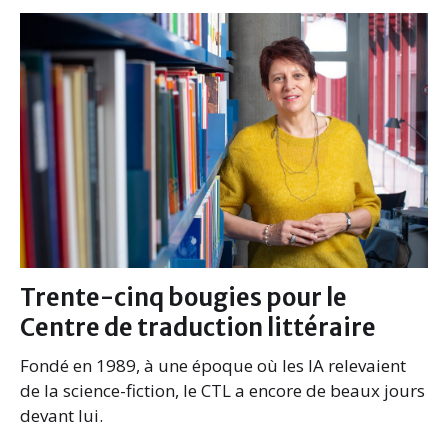
b
t
e
l
o
e
d
o
r
I
k
n
Trente-cinq bougies pour le
Centre de traduction littéraire
Fondé en 1989, à une époque où les IA relevaient
de la science-fiction, le CTL a encore de beaux jours
devant lui.