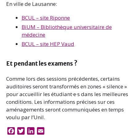
En ville de Lausanne:
BCUL – site Riponne
BiUM – Bibliothèque universitaire de
médecine
BCUL – site HEP Vaud
Et pendant les examens ?
Comme lors des sessions précédentes, certains
auditoires seront transformés en zones « silence »
pour accueillir les étudiant·e·s dans les meilleures
conditions. Les informations précises sur ces
aménagements seront communiquées en temps
voulu par l’Unil.
F
T
L
E