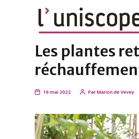
le magazine en ligne du campus de l'U
Les plantes re
réchauffement
16 mai 2022
Par
Marion de Vevey