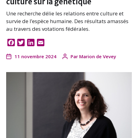
culture sur la génétique
Une recherche délie les relations entre culture et
survie de l’espèce humaine. Des résultats amassés
au travers des votations fédérales.
F
T
L
E
a
w
i
m
11 novembre 2024
Par
Marion de Vevey
c
i
n
a
e
t
k
i
b
t
e
l
o
e
d
o
r
I
k
n