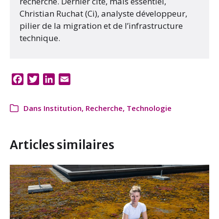
recherche. Dernier cité, mais essentiel,
Christian Ruchat (Ci), analyste développeur,
pilier de la migration et de l’infrastructure
technique.
F
T
L
E
a
w
i
m
c
i
n
a
Dans
Institution
,
Recherche
,
Technologie
e
t
k
i
b
t
e
l
o
e
d
Articles similaires
o
r
I
k
n