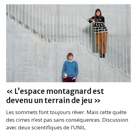
b
t
e
l
o
e
d
o
r
I
k
n
« L’espace montagnard est
devenu un terrain de jeu »
Les sommets font toujours rêver. Mais cette quête
des cimes n’est pas sans conséquences. Discussion
avec deux scientifiques de l’UNIL.