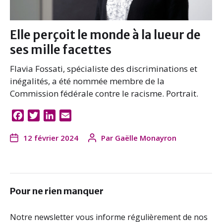
Elle perçoit le monde à la lueur de
ses mille facettes
Flavia Fossati, spécialiste des discriminations et
inégalités, a été nommée membre de la
Commission fédérale contre le racisme. Portrait.
F
T
L
E
a
w
i
m
12 février 2024
Par
Gaëlle Monayron
c
i
n
a
e
t
k
i
b
t
e
l
o
e
d
o
r
I
Pour ne rien manquer
k
n
Notre newsletter vous informe régulièrement de nos