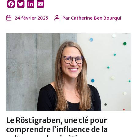
F
T
L
E
a
w
i
m
24 février 2025
Par
Catherine Bex Bourqui
c
i
n
a
e
t
k
i
b
t
e
l
o
e
d
o
r
I
k
n
Le Röstigraben, une clé pour
comprendre l’influence de la