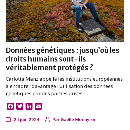
Données génétiques : jusqu’où les
droits humains sont-ils
véritablement protégés ?
Carlotta Manz appelle les institutions européennes
à encadrer davantage l’utilisation des données
génétiques par des parties privés.
F
T
L
E
a
w
i
m
24 juin 2024
Par
Gaëlle Monayron
c
i
n
a
e
t
k
i