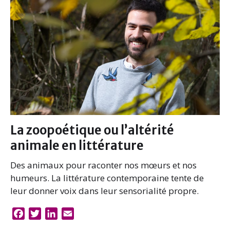
La zoopoétique ou l’altérité
animale en littérature
Des animaux pour raconter nos mœurs et nos
humeurs. La littérature contemporaine tente de
leur donner voix dans leur sensorialité propre.
F
T
L
E
a
w
i
m