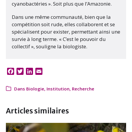
cyanobactéries ». Soit plus que l’Amazonie.
Dans une même communauté, bien que la
compétition soit rude, elles collaborent et se
spécialisent pour exister, permettant ainsi une
survie à long terme. « C’est le pouvoir du
collectif », souligne la biologiste.
F
T
L
E
a
w
i
m
c
i
n
a
Dans
Biologie
,
Institution
,
Recherche
e
t
k
i
b
t
e
l
o
e
d
Articles similaires
o
r
I
k
n