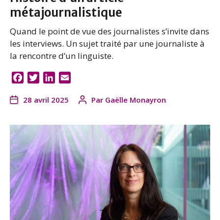
métajournalistique
Quand le point de vue des journalistes s’invite dans
les interviews. Un sujet traité par une journaliste à
la rencontre d’un linguiste.
F
T
L
E
a
w
i
m
28 avril 2025
Par
Gaëlle Monayron
c
i
n
a
e
t
k
i
b
t
e
l
o
e
d
o
r
I
k
n