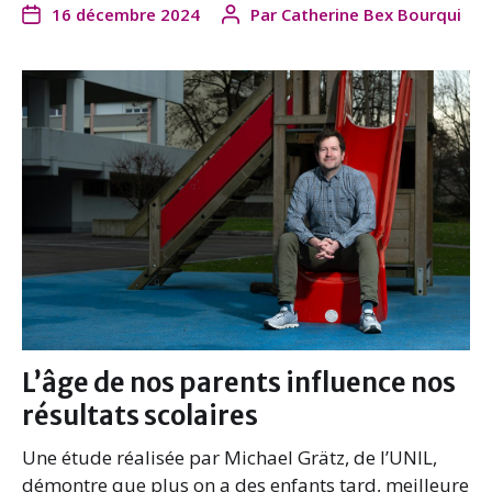
16 décembre 2024
Par
Catherine Bex Bourqui
c
i
n
a
e
t
k
i
b
t
e
l
o
e
d
o
r
I
k
n
L’âge de nos parents influence nos
résultats scolaires
Une étude réalisée par Michael Grätz, de l’UNIL,
démontre que plus on a des enfants tard, meilleure