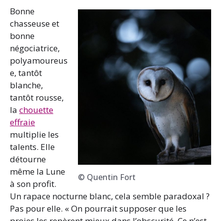
Bonne
chasseuse et
bonne
négociatrice,
polyamoureus
e, tantôt
blanche,
tantôt rousse,
la
chouette
effraie
multiplie les
talents. Elle
détourne
même la Lune
© Quentin Fort
à son profit.
Un rapace nocturne blanc, cela semble paradoxal ?
Pas pour elle. « On pourrait supposer que les
proies les repèrent mieux dans l’obscurité. Ce n’est