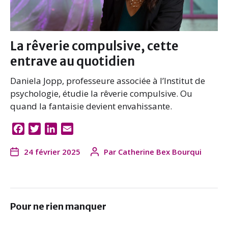
La rêverie compulsive, cette
entrave au quotidien
Daniela Jopp, professeure associée à l’Institut de
psychologie, étudie la rêverie compulsive. Ou
quand la fantaisie devient envahissante.
F
T
L
E
a
w
i
m
24 février 2025
Par
Catherine Bex Bourqui
c
i
n
a
e
t
k
i
b
t
e
l
o
e
d
o
r
I
Pour ne rien manquer
k
n