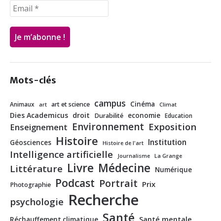
Mots-clés
campus
Cinéma
Animaux
art et science
art
Climat
Dies Academicus
droit
economie
Durabilité
Education
Environnement
Exposition
Enseignement
Histoire
Institution
Géosciences
Histoire de l'art
Intelligence artificielle
Journalisme
La Grange
Livre
Médecine
Littérature
Numérique
Podcast
Portrait
Prix
Photographie
Recherche
psychologie
Santé
Santé mentale
Réchauffement climatique