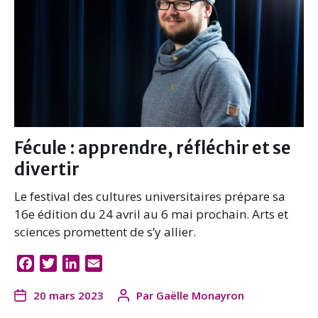
Fécule : apprendre, réfléchir et se
divertir
Le festival des cultures universitaires prépare sa
16e édition du 24 avril au 6 mai prochain. Arts et
sciences promettent de s’y allier.
F
T
L
E
a
w
i
m
20 mars 2023
Par
Gaëlle Monayron
c
i
n
a
e
t
k
i