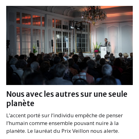
b
t
e
l
o
e
d
o
r
I
k
n
Nous avec les autres sur une seule
planète
L’accent porté sur l’individu empêche de penser
l’humain comme ensemble pouvant nuire à la
planète. Le lauréat du Prix Veillon nous alerte.