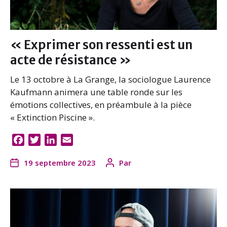
« Exprimer son ressenti est un
acte de résistance »
Le 13 octobre à La Grange, la sociologue Laurence
Kaufmann animera une table ronde sur les
émotions collectives, en préambule à la pièce
« Extinction Piscine ».
F
T
L
E
a
w
i
m
19 septembre 2023
Par
c
i
n
a
e
t
k
i
b
t
e
l
o
e
d
o
r
I
k
n