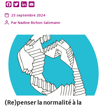
F
T
L
E
a
w
i
m
23 septembre 2024
c
i
n
a
e
t
k
i
Par
Nadine Richon Salzmann
b
t
e
l
o
e
d
o
r
I
k
n
(Re)penser la normalité à la