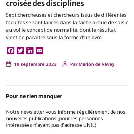
croisée des disciplines
Sept chercheuses et chercheurs issus de différentes
facultés se sont lancés dans la tâche ardue de saisir
au vol le concept de normalité, dont le résultat
vient de paraître sous la forme d’un livre.
F
T
L
E
a
w
i
m
19 septembre 2023
Par
Marion de Vevey
c
i
n
a
e
t
k
i
b
t
e
l
o
e
d
o
r
I
Pour ne rien manquer
k
n
Notre newsletter vous informe régulièrement de nos
nouvelles publications (pour les personnes
intéressées n'ayant pas d'adresse UNIL)