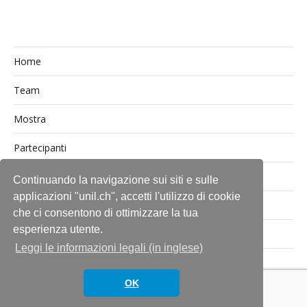
Home
Team
Mostra
Partecipanti
Media
Continuando la navigazione sui siti e sulle
applicazioni "unil.ch", accetti l'utilizzo di cookie
Finanziamento e partner
che ci consentono di ottimizzare la tua
esperienza utente.
Contatti
Leggi le informazioni legali (in inglese)
OK
© 2026
SWISS100
Tema di
Anders Norén