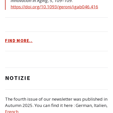
Innovation in Aging
, 5, 109–109.
https://doi.org/10.1093/geroni/igab046.416
FIND MORE..
NOTIZIE
The fourth issue of our newsletter was published in
Autumn 2025. You can find it here : German, Italien,
French