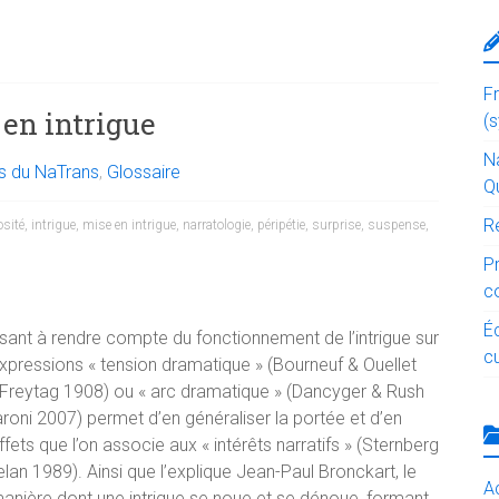
F
 en intrigue
(
Na
és du NaTrans
,
Glossaire
Q
R
osité
,
intrigue
,
mise en intrigue
,
narratologie
,
péripétie
,
surprise
,
suspense
,
P
c
É
isant à rendre compte du fonctionnement de l’intrigue sur
cu
xpressions « tension dramatique » (Bourneuf & Ouellet
(Freytag 1908) ou « arc dramatique » (Dancyger & Rush
aroni 2007) permet d’en généraliser la portée et d’en
ets que l’on associe aux « intérêts narratifs » (Sternberg
elan 1989). Ainsi que l’explique Jean-Paul Bronckart, le
Ac
 manière dont une intrigue se noue et se dénoue, formant