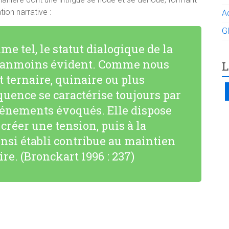
ion narrative :
A
G
me tel, le statut dialogique de la
néanmoins évident. Comme nous
L
t ternaire, quinaire ou plus
quence se caractérise toujours par
vénements évoqués. Elle dispose
créer une tension, puis à la
insi établi contribue au maintien
ire. (Bronckart 1996 : 237)