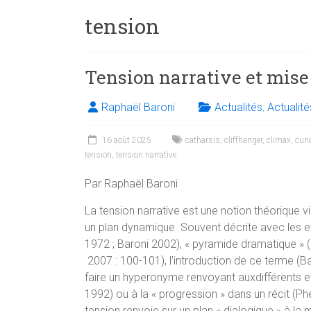
tension
Tension narrative et mise
Raphaël Baroni
Actualités
,
Actualit
16 août 2025
catharsis
,
cliffhanger
,
climax
,
curi
tension
,
tension narrative
Par Raphaël Baroni
La tension narrative est une notion théorique v
un plan dynamique. Souvent décrite avec les e
1972 ; Baroni 2002), « pyramide dramatique » 
2007 : 100-101), l’introduction de ce terme (B
faire un hyperonyme renvoyant auxdifférents eff
1992) ou à la « progression » dans un récit (Ph
tension renvoie sur un plan « dialogique » à la