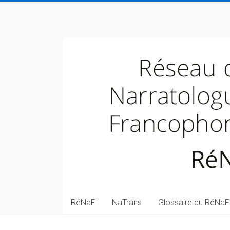
Skip
to
Réseau
content
des
narratologues
francophone
(RéNaF)
Pôle
de
narratologie
transmédiale
(NaTrans)
RéNaF
NaTrans
Glossaire du RéNaF