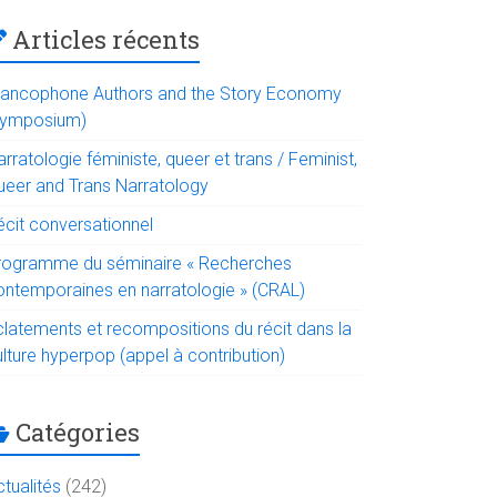
Articles récents
rancophone Authors and the Story Economy
symposium)
rratologie féministe, queer et trans / Feminist,
ueer and Trans Narratology
écit conversationnel
rogramme du séminaire « Recherches
ontemporaines en narratologie » (CRAL)
clatements et recompositions du récit dans la
lture hyperpop (appel à contribution)
Catégories
tualités
(242)