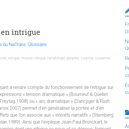
F
 en intrigue
(
Na
és du NaTrans
,
Glossaire
Q
R
osité
,
intrigue
,
mise en intrigue
,
narratologie
,
péripétie
,
surprise
,
suspense
,
P
c
É
isant à rendre compte du fonctionnement de l’intrigue sur
cu
xpressions « tension dramatique » (Bourneuf & Ouellet
(Freytag 1908) ou « arc dramatique » (Dancyger & Rush
aroni 2007) permet d’en généraliser la portée et d’en
ets que l’on associe aux « intérêts narratifs » (Sternberg
elan 1989). Ainsi que l’explique Jean-Paul Bronckart, le
Ac
 manière dont une intrigue se noue et se dénoue, formant