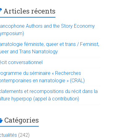
Articles récents
rancophone Authors and the Story Economy
symposium)
rratologie féministe, queer et trans / Feminist,
ueer and Trans Narratology
écit conversationnel
rogramme du séminaire « Recherches
ontemporaines en narratologie » (CRAL)
clatements et recompositions du récit dans la
lture hyperpop (appel à contribution)
Catégories
tualités
(242)