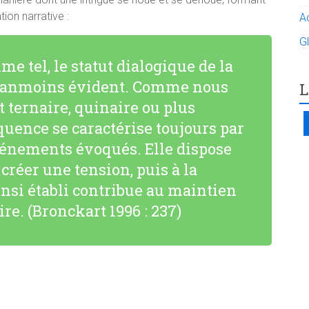
ion narrative :
A
G
me tel, le statut dialogique de la
néanmoins évident. Comme nous
L
t ternaire, quinaire ou plus
quence se caractérise toujours par
vénements évoqués. Elle dispose
créer une tension, puis à la
insi établi contribue au maintien
ire. (Bronckart 1996 : 237)