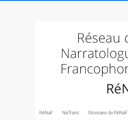
Skip
to
Réseau
content
des
narratologues
francophone
(RéNaF)
Pôle
de
narratologie
transmédiale
(NaTrans)
RéNaF
NaTrans
Glossaire du RéNaF