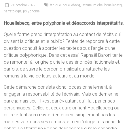
20 octobre 2022
éthique
,
houellebecq
,
lecture
,
michel houellebecq
,
narratologie
,
polyphonie
Houellebecq, entre polyphonie et désaccords interprétatifs.
Quelle forme prend l’interprétation au contact de récits qui
divisent la critique et le public? Tenter de répondre à cette
question conduit à aborder les textes sous l’angle d’une
critique polyphonique. Dans cet essai, Raphaël Baroni tente
de remonter à l’origine plurielle des énoncés fictionnels et,
parfois, de suivre le cordon ombilical qui rattache les
romans à la vie de leurs auteurs et au monde.
Cette démarche consiste donc, occasionnellement, à
engager la responsabilité de l’écrivain. Mais ce dernier ne
parle jamais seul: il «est parlé» autant qu’il fait parler ses
personnages. Celles et ceux qui glorifient Houellebecq ou
qui rejettent son œuvre n’entendent simplement pas les
mêmes voix dans ses romans, et rien n’oblige à trancher le
débat. La littérature vit des désaccords qu’elle engendre.