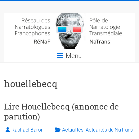
Skip
Réseau
to
content
des
narratologues
francophone
Menu
(RéNaF)
Pôle
houellebecq
de
narratologie
transmédiale
(NaTrans)
Lire Houellebecq (annonce de
parution)
Raphaël Baroni
Actualités
,
Actualités du NaTrans