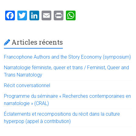
F
T
Li
E
Pr
W
a
wi
nk
m
in
h
ce
tt
e
ai
t
at
Articles récents
b
er
dI
l
s
o
n
A
Francophone Authors and the Story Economy (symposium)
ok
p
Narratologie féministe, queer et trans / Feminist, Queer and
p
Trans Narratology
Récit conversationnel
Programme du séminaire « Recherches contemporaines en
narratologie » (CRAL)
Éclatements et recompositions du récit dans la culture
hyperpop (appel à contribution)