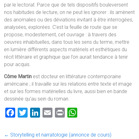
par le lectorat. Parce que de tels dispositifs bouleversent
nos habitudes de lecture, on ne peut les ignorer : ils amènent
des anomalies ou des déviations invitant à être interrogées,
analysées, explorées. C’est la feuille de route que se
propose, modestement, cet ouvrage : à travers des
oeuvres inhabituelles, dans tous les sens du terme, mettre
en lumière différents aspects matériels et esthétiques du
récit littéraire et graphique que l’on aurait tendance à tenir
pour acquis.
Côme Martin
est docteur en littérature contemporaine
américaine ; il travaille sur les relations entre texte et image
et sur les formes matérielles du livre, aussi bien en bande
dessinée qu’au sein du roman.
F
T
Li
E
Pr
W
a
wi
nk
m
in
h
ce
tt
e
ai
t
at
←
Storytelling et narratologie (annonce de cours)