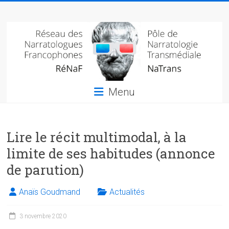
Skip
Réseau
to
content
des
narratologues
francophone
Menu
(RéNaF)
Pôle
Lire le récit multimodal, à la
de
narratologie
limite de ses habitudes (annonce
transmédiale
de parution)
(NaTrans)
Anaïs Goudmand
Actualités
3 novembre 2020