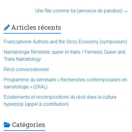
b
er
dI
l
s
o
n
A
Une fille comme toi (annonce de parution)
→
ok
p
Articles récents
p
Francophone Authors and the Story Economy (symposium)
Narratologie féministe, queer et trans / Feminist, Queer and
Trans Narratology
Récit conversationnel
Programme du séminaire « Recherches contemporaines en
narratologie » (CRAL)
Éclatements et recompositions du récit dans la culture
hyperpop (appel à contribution)
Catégories