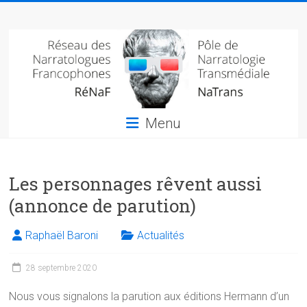
Skip
Réseau
to
content
des
narratologues
francophone
Menu
(RéNaF)
Pôle
Les personnages rêvent aussi
de
narratologie
(annonce de parution)
transmédiale
(NaTrans)
Raphaël Baroni
Actualités
28 septembre 2020
Nous vous signalons la parution aux éditions Hermann d’un