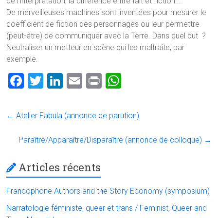
de l’interprétation, la différence entre fait et fiction….
De merveilleuses machines sont inventées pour mesurer le
coefficient de fiction des personnages ou leur permettre
(peut-être) de communiquer avec la Terre. Dans quel but ?
Neutraliser un metteur en scène qui les maltraite, par
exemple.
F
T
Li
E
Pr
W
a
wi
nk
m
in
h
ce
tt
e
ai
t
at
←
Atelier Fabula (annonce de parution)
b
er
dI
l
s
o
n
A
Paraître/Apparaître/Disparaître (annonce de colloque)
→
ok
p
Articles récents
p
Francophone Authors and the Story Economy (symposium)
Narratologie féministe, queer et trans / Feminist, Queer and