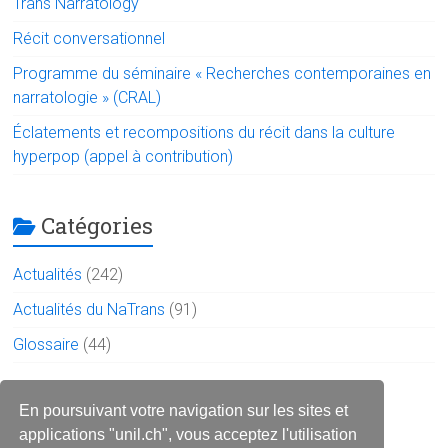
Trans Narratology
Récit conversationnel
Programme du séminaire « Recherches contemporaines en
narratologie » (CRAL)
Éclatements et recompositions du récit dans la culture
hyperpop (appel à contribution)
Catégories
Actualités
(242)
Actualités du NaTrans
(91)
Glossaire
(44)
Le réseau sur les réseaux
En poursuivant votre navigation sur les sites et
applications "unil.ch", vous acceptez l'utilisation