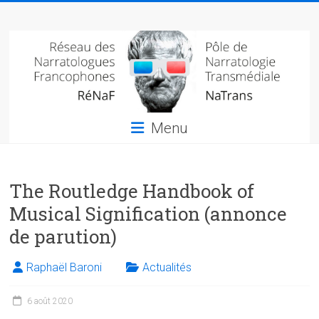
Skip
Réseau
to
content
des
narratologues
francophone
Menu
(RéNaF)
Pôle
The Routledge Handbook of
de
narratologie
Musical Signification (annonce
transmédiale
de parution)
(NaTrans)
Raphaël Baroni
Actualités
6 août 2020