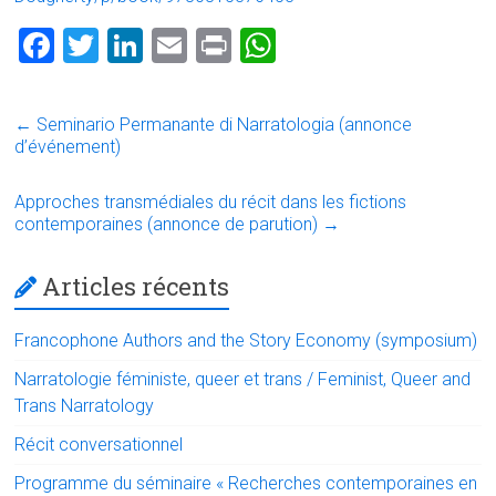
F
T
Li
E
Pr
W
a
wi
nk
m
in
h
ce
tt
e
ai
t
at
←
Seminario Permanante di Narratologia (annonce
b
er
dI
l
s
d’événement)
o
n
A
Approches transmédiales du récit dans les fictions
ok
p
contemporaines (annonce de parution)
→
p
Articles récents
Francophone Authors and the Story Economy (symposium)
Narratologie féministe, queer et trans / Feminist, Queer and
Trans Narratology
Récit conversationnel
Programme du séminaire « Recherches contemporaines en