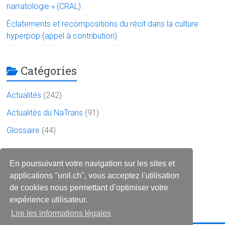
narratologie » (CRAL)
Éclatements et recompositions du récit dans la culture
hyperpop (appel à contribution)
Catégories
Actualités
(242)
Actualités du NaTrans
(91)
Glossaire
(44)
Le réseau sur les réseaux
En poursuivant votre navigation sur les sites et
applications "unil.ch", vous acceptez l'utilisation
de cookies nous permettant d’optimiser votre
expérience utilisateur.
Lire les informations légales