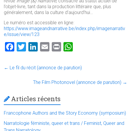
revue
Image {&} Narrative
, consacré au statut actuel de
l’objet-livre, tant dans la production littéraire que, plus
généralement, dans la culture d’aujourd’hui…
Le numéro est accessible en ligne:
https://www.imageandnarrative.be/index.php/imagenarrativ
e/issue/view/123
F
T
Li
E
Pr
W
a
wi
nk
m
in
h
ce
tt
e
ai
t
at
←
Le fil du récit (annonce de parution)
b
er
dI
l
s
o
n
A
The Film Photonovel (annonce de parution)
→
ok
p
Articles récents
p
Francophone Authors and the Story Economy (symposium)
Narratologie féministe, queer et trans / Feminist, Queer and
Trans Narratology