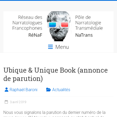
Skip
Réseau
to
content
des
narratologues
francophone
Menu
(RéNaF)
Pôle
Ubique & Unique Book (annonce
de
narratologie
de parution)
transmédiale
(NaTrans)
Raphaël Baroni
Actualités
3 avril 2019
Nous vous signalons la parution du dernier numéro de la