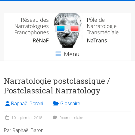
Skip
Réseau
to
content
des
narratologues
francophone
Menu
(RéNaF)
Pôle
Narratologie postclassique /
de
narratologie
Postclassical Narratology
transmédiale
(NaTrans)
Raphaël Baroni
Glossaire
10 septembre 2018
0 commentaire
Par Raphaël Baroni