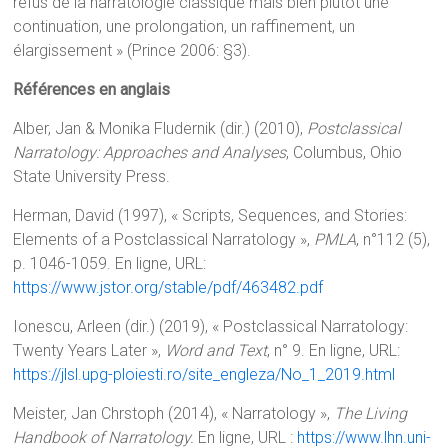
refus de la narratologie classique mais bien plutôt une
continuation, une prolongation, un raffinement, un
élargissement » (Prince 2006: §3).
Références en anglais
Alber, Jan & Monika Fludernik (dir.) (2010),
Postclassical
Narratology: Approaches and Analyses
, Columbus, Ohio
State University Press.
Herman, David (1997), « Scripts, Sequences, and Stories:
Elements of a Postclassical Narratology »,
PMLA
, n°112 (5),
p. 1046-1059. En ligne, URL:
https://www.jstor.org/stable/pdf/463482.pdf
Ionescu, Arleen (dir.) (2019), « Postclassical Narratology:
Twenty Years Later »,
Word and Text
, n° 9. En ligne, URL:
https://jlsl.upg-ploiesti.ro/site_engleza/No_1_2019.html
Meister, Jan Chrstoph (2014), « Narratology »,
The Living
Handbook of Narratology.
En ligne, URL :
https://www.lhn.uni-