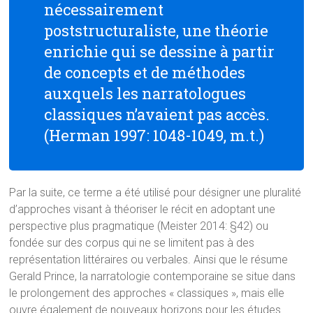
nécessairement
poststructuraliste, une théorie
enrichie qui se dessine à partir
de concepts et de méthodes
auxquels les narratologues
classiques n’avaient pas accès.
(Herman 1997: 1048-1049, m.t.)
Par la suite, ce terme a été utilisé pour désigner une pluralité
d’approches visant à théoriser le récit en adoptant une
perspective plus pragmatique (Meister 2014: §42) ou
fondée sur des corpus qui ne se limitent pas à des
représentation littéraires ou verbales. Ainsi que le résume
Gerald Prince, la narratologie contemporaine se situe dans
le prolongement des approches « classiques », mais elle
ouvre également de nouveaux horizons pour les études