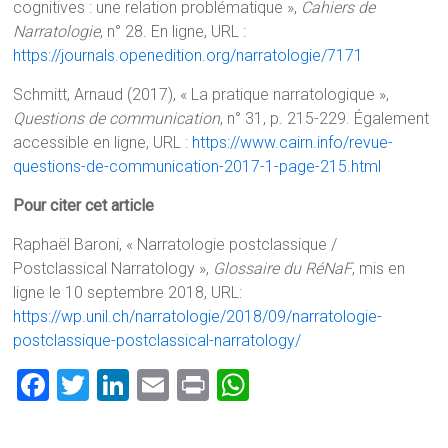
cognitives : une relation problématique »,
Cahiers de
Narratologie
, n° 28. En ligne, URL :
https://journals.openedition.org/narratologie/7171
Schmitt, Arnaud (2017), « La pratique narratologique »,
Questions de communication
, n° 31, p. 215-229. Également
accessible en ligne, URL :
https://www.cairn.info/revue-
questions-de-communication-2017-1-page-215.html
Pour citer cet article
Raphaël Baroni, « Narratologie postclassique /
Postclassical Narratology »,
Glossaire du RéNaF
, mis en
ligne le 10 septembre 2018, URL:
https://wp.unil.ch/narratologie/2018/09/narratologie-
postclassique-postclassical-narratology/
F
T
Li
E
Pr
W
a
wi
nk
m
in
h