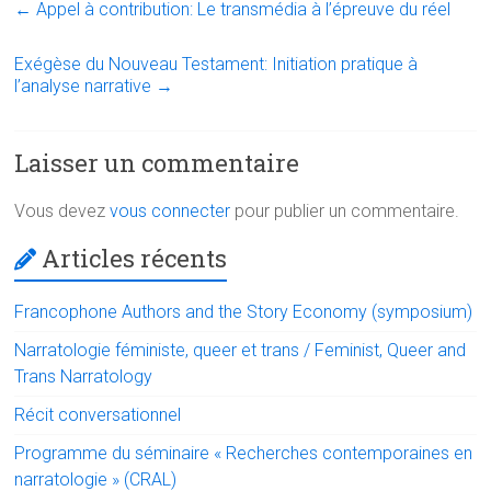
ce
tt
e
ai
t
at
←
Appel à contribution: Le transmédia à l’épreuve du réel
b
er
dI
l
s
o
n
A
Exégèse du Nouveau Testament: Initiation pratique à
l’analyse narrative
→
ok
p
p
Laisser un commentaire
Vous devez
vous connecter
pour publier un commentaire.
Articles récents
Francophone Authors and the Story Economy (symposium)
Narratologie féministe, queer et trans / Feminist, Queer and
Trans Narratology
Récit conversationnel
Programme du séminaire « Recherches contemporaines en
narratologie » (CRAL)