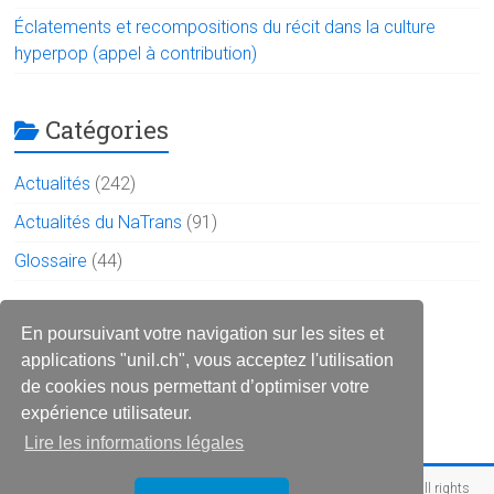
Éclatements et recompositions du récit dans la culture
hyperpop (appel à contribution)
Catégories
Actualités
(242)
Actualités du NaTrans
(91)
Glossaire
(44)
Le réseau sur les réseaux
En poursuivant votre navigation sur les sites et
applications "unil.ch", vous acceptez l'utilisation
de cookies nous permettant d’optimiser votre
expérience utilisateur.
Lire les informations légales
Copyright © 2026
Réseau des narratologues francophone (RéNaF)
. All rights