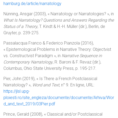
hamburg.de/article/narratology
Nünning, Ansgar (2003), « Narratology or Narratologies? », in
What Is Narratology? Questions and Answers Regarding the
Status of a Theory
, T. Kindt & H.-H. Müller (dir.), Berlin, de
Gruyter, p. 239-275.
Passalacqua Franco & Federico Pianzola (2016),
« Epistemological Problems in Narrative Theory: Objectvist
vs. Constructvist Paradigm », in
Narrative Sequence in
Contemporary Narratology
, R. Baroni & F. Revaz (dir.),
Columbus, Ohio State University Press, p. 195-217.
Pier, John (2019), « Is There a French Postclassical
Narratology? »,
Word and Text
, n° 9. En ligne, URL:
https://jlsl.upg-
ploiesti.ro/site_engleza/documente/documente/Arhiva/Wor
d_and_text_2019/03Pier.pdf
Prince, Gerald (2008), « Classical and/or Postclassical