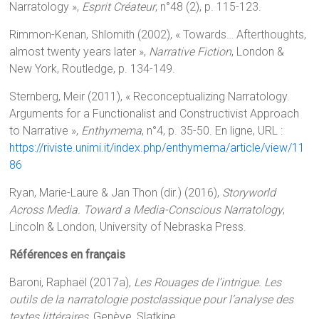
Narratology »,
Esprit Créateur
, n°48 (2), p. 115-123.
Rimmon-Kenan, Shlomith (2002), « Towards… Afterthoughts,
almost twenty years later »,
Narrative Fiction
, London &
New York, Routledge, p. 134-149.
Sternberg, Meir (2011), « Reconceptualizing Narratology.
Arguments for a Functionalist and Constructivist Approach
to Narrative »,
Enthymema
, n°4, p. 35-50. En ligne, URL :
https://riviste.unimi.it/index.php/enthymema/article/view/11
86
Ryan, Marie-Laure & Jan Thon (dir.) (2016),
Storyworld
Across Media. Toward a Media-Conscious Narratology
,
Lincoln & London, University of Nebraska Press.
Références en français
Baroni, Raphaël (2017a),
Les Rouages de l’intrigue. Les
outils de la narratologie postclassique pour l’analyse des
textes littéraires
, Genève, Slatkine.