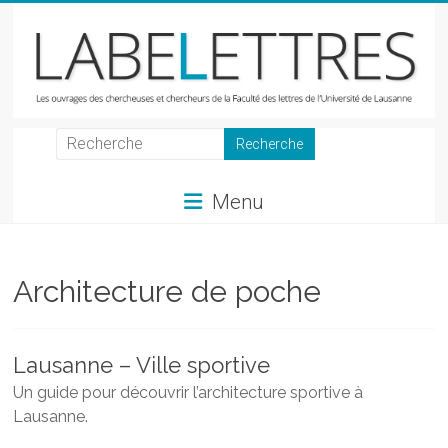
Skip
to
content
LabeLettres
Les
Menu
ouvrages
des
chercheuses
et
Architecture de poche
chercheurs
de
la
Lausanne – Ville sportive
Faculté
Un guide pour découvrir l’architecture sportive à
des
Lausanne.
lettres