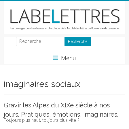
Skip
to
content
LabeLettres
Les
Menu
ouvrages
des
chercheuses
et
imaginaires sociaux
chercheurs
de
la
Gravir les Alpes du XIXe siècle à nos
Faculté
jours. Pratiques, émotions, imaginaires.
des
Toujours plus haut, toujours plus vite ?
lettres