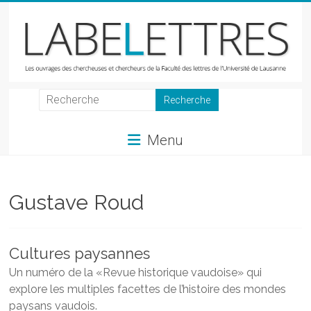
Skip
to
content
LabeLettres
Les
Menu
ouvrages
des
chercheuses
et
Gustave Roud
chercheurs
de
la
Cultures paysannes
Faculté
Un numéro de la «Revue historique vaudoise» qui
des
explore les multiples facettes de l’histoire des mondes
lettres
paysans vaudois.