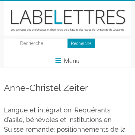
Skip
to
content
LabeLettres
Les
Menu
ouvrages
des
chercheuses
et
Anne-Christel Zeiter
chercheurs
de
la
Langue et intégration. Requérants
Faculté
d’asile, bénévoles et institutions en
des
lettres
Suisse romande: positionnements de la