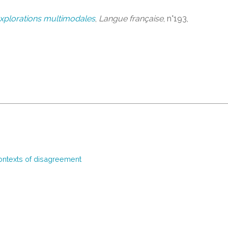
 explorations multimodales
,
Langue française
, n°193,
contexts of disagreement