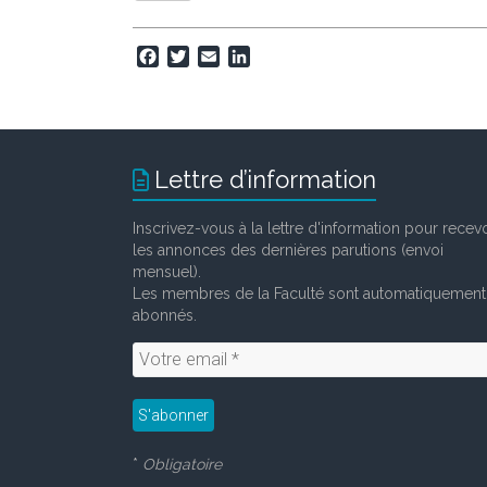
F
T
E
L
a
w
m
i
c
i
a
n
e
t
i
k
b
t
l
e
o
e
d
Lettre d’information
o
r
I
k
n
Inscrivez-vous à la lettre d'information pour recevo
les annonces des dernières parutions (envoi
mensuel).
Les membres de la Faculté sont automatiquement
abonnés.
*
Obligatoire