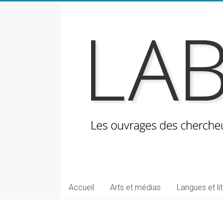
Skip
to
content
LabeLettres
Les
Accueil
Arts et médias
Langues et li
ouvrages
des
chercheuses