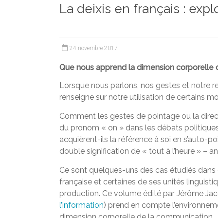
La deixis en français : exp
et
chercheurs
de
la
24 novembre 2017
Faculté
des
Que nous apprend la dimension corporelle 
lettres
Lorsque nous parlons, nos gestes et notre r
renseigne sur notre utilisation de certains mo
Comment les gestes de pointage ou la direct
du pronom « on » dans les débats politiqu
acquièrent-ils la référence à soi en s’auto-p
double signification de « tout à l’heure » – an
Ce sont quelques-uns des cas étudiés dans 
française et certaines de ses unités linguist
production. Ce volume édité par Jérôme Jac
l’information
) prend en compte l’environnem
dimension corporelle de la communication.