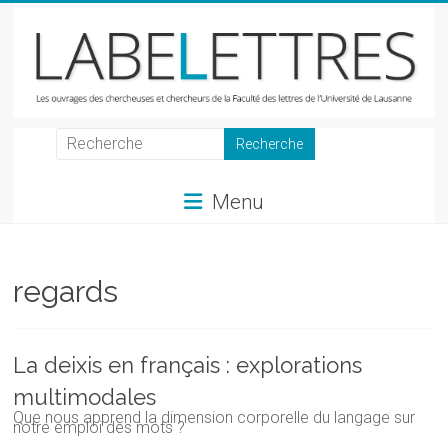
Skip
to
content
LabeLettres
Les
Menu
ouvrages
des
chercheuses
et
regards
chercheurs
de
la
La deixis en français : explorations
Faculté
multimodales
des
Que nous apprend la dimension corporelle du langage sur
lettres
notre emploi des mots ?