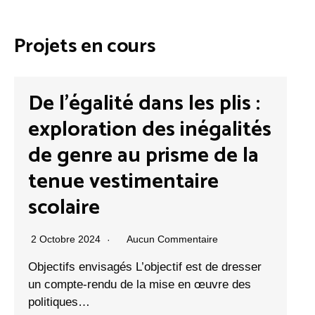
Projets en cours
s les plis :
s inégalités
Evaluation de
isme de la
l’acceptation et 
ntaire
de la plateforme
« Lausanne partic
ommentaire
17 Juin 2024
Aucun Commenta
ctif est de dresser
ise en œuvre des
Objectifs envisagés Comprendr
liés à l’engagement de la popula