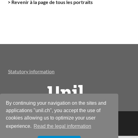
> Revenir à la page de tous les portraits
Statutory information
By continuing your navigation on the sites and
applications "unil.ch", you accept the use of
cookies allowing us to optimize your user
© Réseau Alumnil
experience.
Read the legal information
Powered by
WordPress
and
HitMag
.