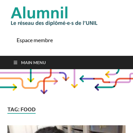
Alu
Le ré
des
diplô
Espace membre
de l'
MAIN MENU
TAG:
FOOD