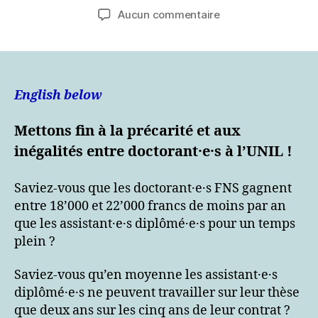
de
de
sur
Aucun commentaire
l’article
l’article
Signez
notre
pétition
pour
les
English below
doctorant·e·s
de
Mettons fin à la précarité et aux
l’UNIL
inégalités entre doctorant·e·s
à l’UNIL !
/
Sign
our
Saviez-vous que les doctorant·e·s FNS gagnent
petition
entre 18’000 et 22’000 francs de moins par an
for
que les assistant·e·s diplômé·e·s pour un temps
PhD
plein ?
students
at
Saviez-vous qu’en moyenne les assistant·e·s
UNIL
diplômé·e·s ne peuvent travailler sur leur thèse
!
que deux ans sur les cinq ans de leur contrat ?