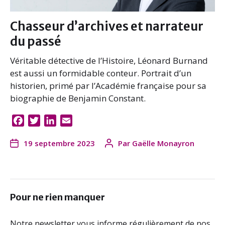
Chasseur d’archives et narrateur
du passé
Véritable détective de l’Histoire, Léonard Burnand
est aussi un formidable conteur. Portrait d’un
historien, primé par l’Académie française pour sa
biographie de Benjamin Constant.
F
T
L
E
a
w
i
m
19 septembre 2023
Par
Gaëlle Monayron
c
i
n
a
e
t
k
i
b
t
e
l
o
e
d
o
r
I
Pour ne rien manquer
k
n
Notre newsletter vous informe régulièrement de nos