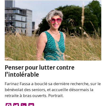
b
t
e
l
o
e
d
o
r
I
k
n
Penser pour lutter contre
l’intolérable
Farinaz Fassa a bouclé sa dernière recherche, sur le
bénévolat des seniors, et accueille désormais la
retraite à bras ouverts. Portrait.