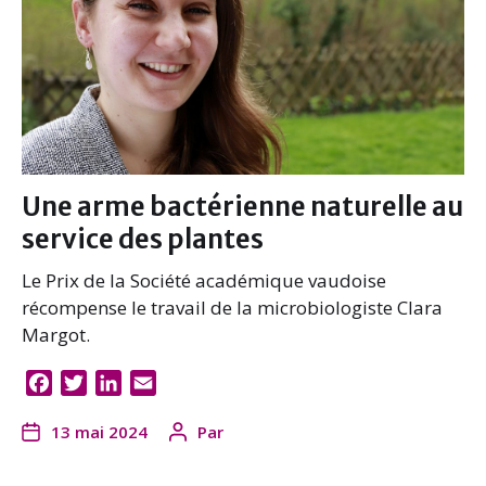
Une arme bactérienne naturelle au
service des plantes
Le Prix de la Société académique vaudoise
récompense le travail de la microbiologiste Clara
Margot.
F
T
L
E
a
w
i
m
13 mai 2024
Par
c
i
n
a
e
t
k
i