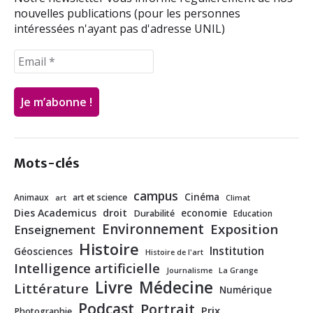
nouvelles publications (pour les personnes
intéressées n'ayant pas d'adresse UNIL)
Mots-clés
campus
Cinéma
Animaux
art et science
art
Climat
Dies Academicus
droit
economie
Durabilité
Education
Environnement
Exposition
Enseignement
Histoire
Institution
Géosciences
Histoire de l'art
Intelligence artificielle
Journalisme
La Grange
Livre
Médecine
Littérature
Numérique
Podcast
Portrait
Prix
Photographie