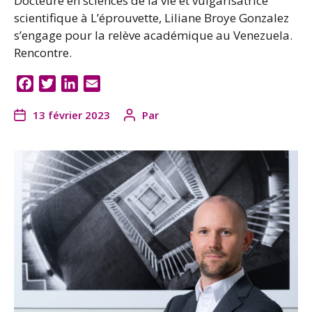
Docteure en sciences de la vie et vulgarisatrice
scientifique à L’éprouvette, Liliane Broye Gonzalez
s’engage pour la relève académique au Venezuela.
Rencontre.
F
T
L
E
a
w
i
m
13 février 2023
Par
c
i
n
a
e
t
k
i
b
t
e
l
o
e
d
o
r
I
k
n