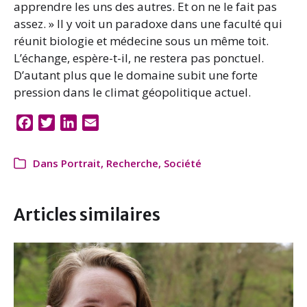
apprendre les uns des autres. Et on ne le fait pas
assez. » Il y voit un paradoxe dans une faculté qui
réunit biologie et médecine sous un même toit.
L’échange, espère-t-il, ne restera pas ponctuel.
D’autant plus que le domaine subit une forte
pression dans le climat géopolitique actuel.
F
T
L
E
a
w
i
m
c
i
n
a
Dans
Portrait
,
Recherche
,
Société
e
t
k
i
b
t
e
l
o
e
d
Articles similaires
o
r
I
k
n