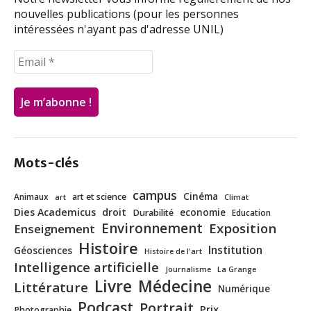
nouvelles publications (pour les personnes
intéressées n'ayant pas d'adresse UNIL)
Mots-clés
campus
Cinéma
Animaux
art et science
art
Climat
Dies Academicus
droit
economie
Durabilité
Education
Environnement
Exposition
Enseignement
Histoire
Institution
Géosciences
Histoire de l'art
Intelligence artificielle
Journalisme
La Grange
Livre
Médecine
Littérature
Numérique
Podcast
Portrait
Prix
Photographie