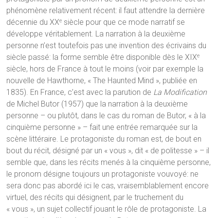
phénomène relativement récent: il faut attendre la dernière
décennie du XX
siècle pour que ce mode narratif se
e
développe véritablement. La narration à la deuxième
personne n’est toutefois pas une invention des écrivains du
siècle passé: la forme semble être disponible dès le XIX
e
siècle, hors de France à tout le moins (voir par exemple la
nouvelle de Hawthorne, « The Haunted Mind », publiée en
1835). En France, c’est avec la parution de
La Modification
de Michel Butor (1957) que la narration à la deuxième
personne – ou plutôt, dans le cas du roman de Butor, « à la
cinquième personne » – fait une entrée remarquée sur la
scène littéraire. Le protagoniste du roman est, de bout en
bout du récit, désigné par un « vous », dit « de politesse » – il
semble que, dans les récits menés à la cinquième personne,
le pronom désigne toujours un protagoniste vouvoyé: ne
sera donc pas abordé ici le cas, vraisemblablement encore
virtuel, des récits qui désignent, par le truchement du
« vous », un sujet collectif jouant le rôle de protagoniste. La