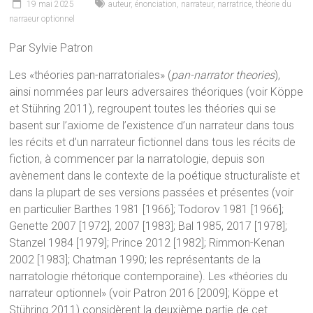
19 mai 2025
auteur
,
énonciation
,
narrateur
,
narratrice
,
théorie du
narraeur optionnel
Par Sylvie Patron
Les «théories pan-narratoriales» (
pan-narrator theories
),
ainsi nommées par leurs adversaires théoriques (voir Köppe
et Stühring 2011), regroupent toutes les théories qui se
basent sur l’axiome de l’existence d’un narrateur dans tous
les récits et d’un narrateur fictionnel dans tous les récits de
fiction, à commencer par la narratologie, depuis son
avènement dans le contexte de la poétique structuraliste et
dans la plupart de ses versions passées et présentes (voir
en particulier Barthes 1981 [1966]; Todorov 1981 [1966];
Genette 2007 [1972], 2007 [1983]; Bal 1985, 2017 [1978];
Stanzel 1984 [1979]; Prince 2012 [1982]; Rimmon-Kenan
2002 [1983]; Chatman 1990; les représentants de la
narratologie rhétorique contemporaine). Les «théories du
narrateur optionnel» (voir Patron 2016 [2009]; Köppe et
Stühring 2011) considèrent la deuxième partie de cet