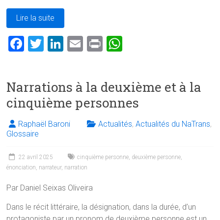
Lire la suite
F
T
Li
E
Pr
W
a
wi
nk
m
in
h
ce
tt
e
ai
t
at
Narrations à la deuxième et à la
b
er
dI
l
s
cinquième personnes
o
n
A
ok
p
Raphaël Baroni
Actualités
,
Actualités du NaTrans
,
p
Glossaire
22 avril 2025
cinquième personne
,
deuxième personne
,
énonciation
,
narrateur
,
narration
Par Daniel Seixas Oliveira
Dans le récit littéraire, la désignation, dans la durée, d’un
protagoniste par un pronom de deuxième personne est un