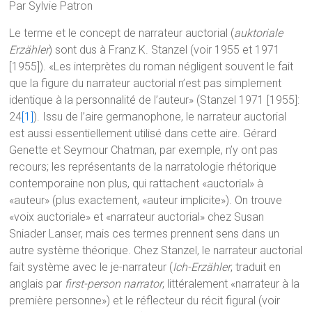
Par Sylvie Patron
Le terme et le concept de narrateur auctorial (
auktoriale
Erzähler
) sont dus à Franz K. Stanzel (voir 1955 et 1971
[1955]). «Les interprètes du roman négligent souvent le fait
que la figure du narrateur auctorial n’est pas simplement
identique à la personnalité de l’auteur» (Stanzel 1971 [1955]:
24
[1]
). Issu de l’aire germanophone, le narrateur auctorial
est aussi essentiellement utilisé dans cette aire. Gérard
Genette et Seymour Chatman, par exemple, n’y ont pas
recours; les représentants de la narratologie rhétorique
contemporaine non plus, qui rattachent «auctorial» à
«auteur» (plus exactement, «auteur implicite»). On trouve
«voix auctoriale» et «narrateur auctorial» chez Susan
Sniader Lanser, mais ces termes prennent sens dans un
autre système théorique. Chez Stanzel, le narrateur auctorial
fait système avec le je-narrateur (
Ich-Erzähler
, traduit en
anglais par
first-person narrator
, littéralement «narrateur à la
première personne») et le réflecteur du récit figural (voir