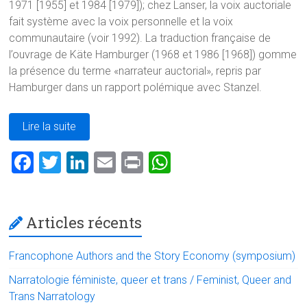
1971 [1955] et 1984 [1979]); chez Lanser, la voix auctoriale
fait système avec la voix personnelle et la voix
communautaire (voir 1992). La traduction française de
l’ouvrage de Käte Hamburger (1968 et 1986 [1968]) gomme
la présence du terme «narrateur auctorial», repris par
Hamburger dans un rapport polémique avec Stanzel.
Lire la suite
F
T
Li
E
Pr
W
a
wi
nk
m
in
h
ce
tt
e
ai
t
at
Articles récents
b
er
dI
l
s
o
n
A
Francophone Authors and the Story Economy (symposium)
ok
p
Narratologie féministe, queer et trans / Feminist, Queer and
p
Trans Narratology