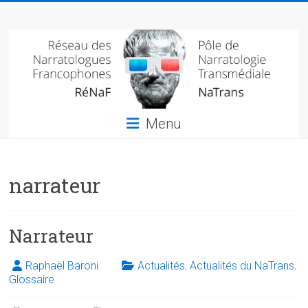
Skip
Réseau
to
content
des
narratologues
francophone
Menu
(RéNaF)
Pôle
narrateur
de
narratologie
transmédiale
(NaTrans)
Narrateur
Raphaël Baroni
Actualités
,
Actualités du NaTrans
,
Glossaire