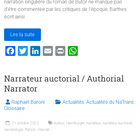
narration singulière du roman de Butor ne manque pas
d’être commentée par les critiques de l’époque; Barthes
écrit ainsi:
Lire la suite
F
T
Li
E
Pr
W
a
wi
nk
m
in
h
ce
tt
e
ai
t
at
Narrateur auctorial / Authorial
b
er
dI
l
s
Narrator
o
n
A
ok
p
Raphaël Baroni
Actualités
,
Actualités du NaTrans
,
p
Glossaire
11 octobre 2023
auteur
,
Hamburger
,
narrateur
,
narrateur auctorial
,
narratologie
,
Patron
,
stanzel