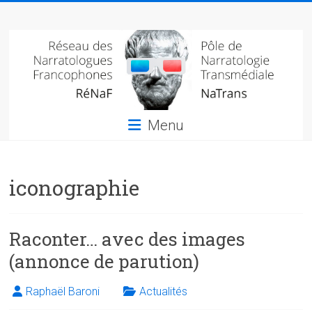
Skip
Réseau
to
content
des
narratologues
francophone
Menu
(RéNaF)
Pôle
iconographie
de
narratologie
transmédiale
(NaTrans)
Raconter… avec des images
(annonce de parution)
Raphaël Baroni
Actualités