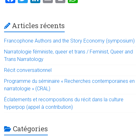
a
wi
nk
m
in
h
ce
tt
e
ai
t
at
Articles récents
b
er
dI
l
s
o
n
A
Francophone Authors and the Story Economy (symposium)
ok
p
Narratologie féministe, queer et trans / Feminist, Queer and
p
Trans Narratology
Récit conversationnel
Programme du séminaire « Recherches contemporaines en
narratologie » (CRAL)
Éclatements et recompositions du récit dans la culture
hyperpop (appel à contribution)
Catégories