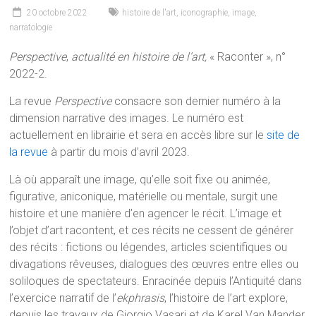
20 octobre 2022
histoire de l'art
,
iconographie
,
image
,
narratologie
Perspective
,
actualité en histoire de l’art,
« Raconter », n°
2022-2.
La revue
Perspective
consacre son dernier numéro à la
dimension narrative des images. Le numéro est
actuellement en librairie et sera en accès libre sur le
site de
la revue
à partir du mois d’avril 2023.
Là où apparaît une image, qu’elle soit fixe ou animée,
figurative, aniconique, matérielle ou mentale, surgit une
histoire et une manière d’en agencer le récit. L’image et
l’objet d’art racontent, et ces récits ne cessent de générer
des récits : fictions ou légendes, articles scientifiques ou
divagations rêveuses, dialogues des œuvres entre elles ou
soliloques de spectateurs. Enracinée depuis l’Antiquité dans
l’exercice narratif de l’
ekphrasis
, l’histoire de l’art explore,
depuis les travaux de Giorgio Vasari et de Karel Van Mander,