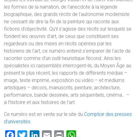
les formes de la narration, de l’anecdote à la légende
biographique, des grands récits de l’autonomie moderniste
ne cessant de dire la fin de la peinture qui raconte aux
fictions d’objectivité. Qu’il s’agisse des récits sur lesquels se
fondent les œuvres d’art, de ceux que constituent ses
regardeurs ou des mises en récits opérées par les
historiens de l’art, ce numéro entend s’emparer de l’acte de
raconter comme d’un outil heuristique fécond. Ainsi les
spécialistes ici rassemblés interrogent-ils, du Moyen Âge au
présent le plus récent, les rapports de différents médias –
image, texte imprimé, exposition ou vidéo – et médiums
artistiques – décors, manuscrits, peinture, architecture,
performance, bande dessinée, arts séquentiels, cinéma… –
à l’histoire et aux histoires de l’art.
Ce numéro est en vente sur le site du
Comptoir des presses
d’universités
.
F
T
Li
E
Pr
W