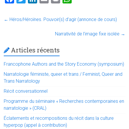
a
wi
nk
m
in
h
ce
tt
e
ai
t
at
←
Héros/Héroïnes. Pouvoir(s) d’agir (annonce de cours)
b
er
dI
l
s
o
n
A
Narrativité de l’image fixe isolée
→
ok
p
Articles récents
p
Francophone Authors and the Story Economy (symposium)
Narratologie féministe, queer et trans / Feminist, Queer and
Trans Narratology
Récit conversationnel
Programme du séminaire « Recherches contemporaines en
narratologie » (CRAL)
Éclatements et recompositions du récit dans la culture
hyperpop (appel à contribution)