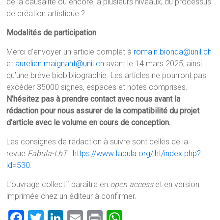
de la causalité ou encore, à plusieurs niveaux, du processus
de création artistique ?
Modalités de participation
Merci d’envoyer un article complet à
romain.bionda@unil.ch
et
aurelien.maignant@unil.ch
avant le 14 mars 2025, ainsi
qu’une brève biobibliographie. Les articles ne pourront pas
excéder 35000 signes, espaces et notes comprises.
N’hésitez pas à prendre contact avec nous avant la
rédaction pour nous assurer de la compatibilité du projet
d’article avec le volume en cours de conception.
Les consignes de rédaction à suivre sont celles de la
revue
Fabula-LhT
:
https://www.fabula.org/lht/index.php?
id=530
.
L’ouvrage collectif paraîtra en
open access
et en version
imprimée chez un éditeur à confirmer.
F
T
Li
E
Pr
W