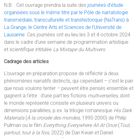
N.B. : Cet ouvrage prendra la suite des
journées d’étude
organisées sous le même titre par le Pôle de narratologie
transmédiale, transculturelle et transhistorique (NaTrans) à
La Grange, le Centre Arts et Sciences de l’Université de
Lausanne
. Ces journées ont eu lieu les 3 et 4 octobre 2024
dans le cadre d’une semaine de programmation artistique
et scientifique intitulée
La Mixtape du Multivers
.
Cadrage des articles
L’ouvrage en préparation propose de réfléchir à deux
phénomènes narratifs distincts, qui cependant – c’est le pari
que nous voulons tenter – peuvent être pensés ensemble et
gagnent à l’être : d’une part les fictions
multiverselles
, dont
le monde représenté consiste en plusieurs univers ou
dimensions parallèles, p.ex. la trilogie romanesque
His Dark
Materials
(
À la croisée des mondes
, 1995-2000) de Philip
Pullman ou le film
Everything Everywhere All At Once
(
Tout,
partout, tout à la fois
, 2022) de Dan Kwan et Daniel