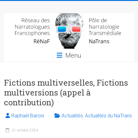
Skip
Réseau
to
content
des
narratologues
francophone
Menu
(RéNaF)
Pôle
Fictions multiverselles, Fictions
de
narratologie
multiversions (appel à
transmédiale
contribution)
(NaTrans)
Raphaël Baroni
Actualités
,
Actualités du NaTrans
31 octobre 2024