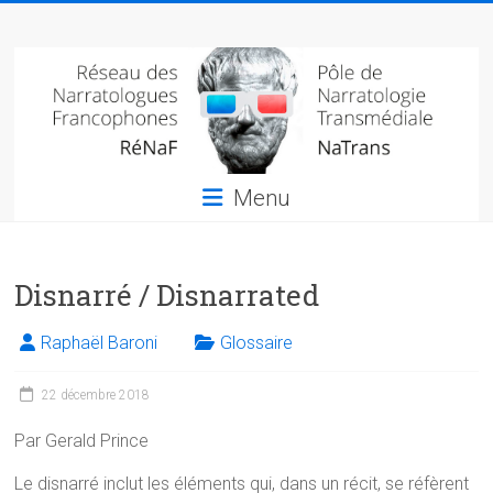
Skip
Réseau
to
content
des
narratologues
francophone
Menu
(RéNaF)
Pôle
Disnarré / Disnarrated
de
narratologie
transmédiale
Raphaël Baroni
Glossaire
(NaTrans)
22 décembre 2018
Par Gerald Prince
Le disnarré inclut les éléments qui, dans un récit, se réfèrent