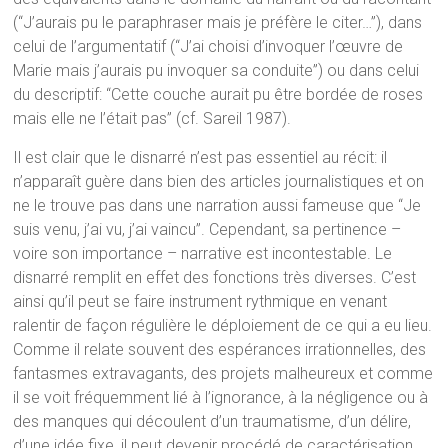
(“J’aurais pu le paraphraser mais je préfère le citer…”), dans
celui de l’argumentatif (“J’ai choisi d’invoquer l’œuvre de
Marie mais j’aurais pu invoquer sa conduite”) ou dans celui
du descriptif: “Cette couche aurait pu être bordée de roses
mais elle ne l’était pas” (cf. Sareil 1987).
Il est clair que le disnarré n’est pas essentiel au récit: il
n’apparaît guère dans bien des articles journalistiques et on
ne le trouve pas dans une narration aussi fameuse que “Je
suis venu, j’ai vu, j’ai vaincu”. Cependant, sa pertinence –
voire son importance – narrative est incontestable. Le
disnarré remplit en effet des fonctions très diverses. C’est
ainsi qu’il peut se faire instrument rythmique en venant
ralentir de façon régulière le déploiement de ce qui a eu lieu.
Comme il relate souvent des espérances irrationnelles, des
fantasmes extravagants, des projets malheureux et comme
il se voit fréquemment lié à l’ignorance, à la négligence ou à
des manques qui découlent d’un traumatisme, d’un délire,
d’une idée fixe, il peut devenir procédé de caractérisation