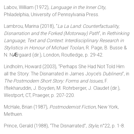
Labov, William (1972),
Language in the Inner City
,
Philadelphia, University of Pennsylvania Press.
Lambrou, Marina (2018), “
La La Land: Counterfactuality,
Disnarration and the Forked (Motorway) Path
”, in
Rethinking
Language, Text and Context: Interdisciplinary Research in
Stylistics in Honour of Michael Toolan
, R. Page, B. Busse &
N. N
Æ
rgaard (dir.), London, Routledge, p. 29-42.
Lindholm, Howard (2003), “Perhaps She Had Not Told Him
all the Story: The Disnarrated in James Joyce’s
Dubliners
”, in
The Postmodern Short Story: Forms and Issues
, F.
Iftekharuddin, J. Boyden, M. Rohrberger, J. Claudet (dir.),
Westport, CT, Praeger, p. 207-220.
McHale, Brian (1987),
Postmodernist Fiction
, New York,
Methuen.
Prince, Gerald (1988), “The Disnarrated”,
Style
, n°22, p. 1-8.