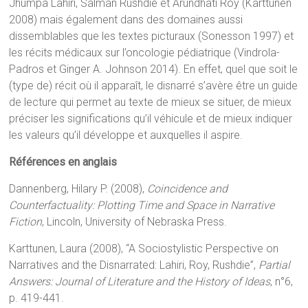
Jhumpa Lahiri, Salman Rushdie et Arundhati Roy (Karttunen
2008) mais également dans des domaines aussi
dissemblables que les textes picturaux (Sonesson 1997) et
les récits médicaux sur l’oncologie pédiatrique (Vindrola-
Padros et Ginger A. Johnson 2014). En effet, quel que soit le
(type de) récit où il apparaît, le disnarré s’avère être un guide
de lecture qui permet au texte de mieux se situer, de mieux
préciser les significations qu’il véhicule et de mieux indiquer
les valeurs qu’il développe et auxquelles il aspire.
Références en anglais
Dannenberg, Hilary P. (2008),
Coincidence and
Counterfactuality: Plotting Time and Space in Narrative
Fiction
, Lincoln, University of Nebraska Press.
Karttunen, Laura (2008), “A Sociostylistic Perspective on
Narratives and the Disnarrated: Lahiri, Roy, Rushdie”,
Partial
Answers: Journal of Literature and the History of Ideas
, n°6,
p. 419-441.