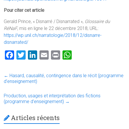
Pour citer cet article
Gerald Prince, « Disnarré / Disnarrated »,
Glossaire du
RéNaF
, mis en ligne le 22 décembre 2018, URL:
https://wp.unil.ch/narratologie/2018/12/disnarre-
disnarrated/
F
T
Li
E
Pr
W
a
wi
nk
m
in
h
ce
tt
e
ai
t
at
←
Hasard, causalité, contingence dans le récit (programme
b
er
dI
l
s
d’enseignement)
o
n
A
Production, usages et interprétation des fictions
ok
p
(programme d’enseignement)
→
p
Articles récents