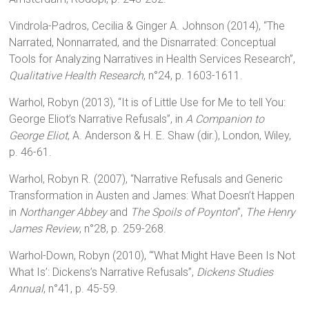
Vindrola-Padros, Cecilia & Ginger A. Johnson (2014), “The
Narrated, Nonnarrated, and the Disnarrated: Conceptual
Tools for Analyzing Narratives in Health Services Research”,
Qualitative Health Research
, n°24, p. 1603-1611.
Warhol, Robyn (2013), “It is of Little Use for Me to tell You:
George Eliot’s Narrative Refusals”, in
A Companion to
George Eliot
, A. Anderson & H. E. Shaw (dir.), London, Wiley,
p. 46-61.
Warhol, Robyn R. (2007), “Narrative Refusals and Generic
Transformation in Austen and James: What Doesn’t Happen
in
Northanger Abbey
and
The Spoils of Poynton
”,
The Henry
James Review
, n°28, p. 259-268.
Warhol-Down, Robyn (2010), “‘What Might Have Been Is Not
What Is’: Dickens’s Narrative Refusals”,
Dickens Studies
Annual
, n°41, p. 45-59.