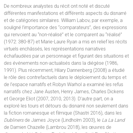
De nombreux analystes du récit ont noté et discuté
différentes manifestations et différents aspects du disnarré
et de catégories similaires. William Labov, par exemple, a
souligné l’importance des “comparateurs”, des expressions
qui renvoient au “non-réalisé” et le comparent au “réalisé”
(1972: 380-87) et Marie-Laure Ryan a mis en relief les récits
virtuels enchâssés, les représentations narratives
échafaudées par un personnage et figurant des situations et
des événements non-actualisés dans la diégèse (1986,
1991). Plus récemment, Hilary Dannenberg (2008) a étudié
le rôle des contrefactuels dans le déploiement du temps et
de l’espace narratifs et Robyn Warhol a examiné les refus
narratifs chez Jane Austen, Henry James, Charles Dickens
et George Eliot (2007, 2010, 2013). D’autre part, on a
exploré les tours et détours du disnarré non seulement dans
la fiction romanesque et filmique (Shastri 2016), dans les
Dubliners
de James Joyce (Lindholm 2003), le
La La Land
de Damien Chazelle (Lambrou 2018), les œuvres de