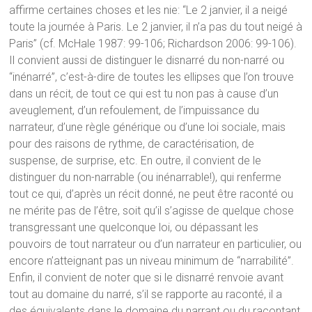
affirme certaines choses et les nie: “Le 2 janvier, il a neigé
toute la journée à Paris. Le 2 janvier, il n’a pas du tout neigé à
Paris” (cf. McHale 1987: 99-106; Richardson 2006: 99-106).
Il convient aussi de distinguer le disnarré du non-narré ou
“inénarré”, c’est-à-dire de toutes les ellipses que l’on trouve
dans un récit, de tout ce qui est tu non pas à cause d’un
aveuglement, d’un refoulement, de l’impuissance du
narrateur, d’une règle générique ou d’une loi sociale, mais
pour des raisons de rythme, de caractérisation, de
suspense, de surprise, etc. En outre, il convient de le
distinguer du non-narrable (ou inénarrable!), qui renferme
tout ce qui, d’après un récit donné, ne peut être raconté ou
ne mérite pas de l’être, soit qu’il s’agisse de quelque chose
transgressant une quelconque loi, ou dépassant les
pouvoirs de tout narrateur ou d’un narrateur en particulier, ou
encore n’atteignant pas un niveau minimum de “narrabilité”.
Enfin, il convient de noter que si le disnarré renvoie avant
tout au domaine du narré, s’il se rapporte au raconté, il a
des équivalents dans le domaine du narrant ou du racontant