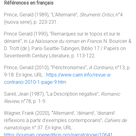
Références en français
Prince, Gerald (1989), “L’Alternarré”,
Strumenti Critici
, n°4
(nuova serie), p. 223-231.
Prince Gerald (1990), “Remarques sur le topos et sur le
dénarré”, in
La Naissance du roman en France
, N. Bourcier &
D. Trott (dir.), Paris-Seattle-Tübingen, Biblio 17 / Papers on
Seventeenth Century Literature, p. 113-122.
Prince, Gerald (2010), “Périchronismes”,
A Contrario
, n°13, p.
9-18. En ligne, URL :
https://www.cairn.info/revue-a-
contrario-2010-1-page-9.htm
Sareil, Jean (1987), “La Description négative”,
Romanic
Review
, n°78, p. 1-9.
Wagner, Frank (2020), “’
Alternarré’, ‘dénarré’, ‘disnarré’:
réflexions à partir d’exemples contemporains
”,
Cahiers de
narratologie,
n° 37. En ligne, URL:
https://journals.openedition.org/narratologie/10641