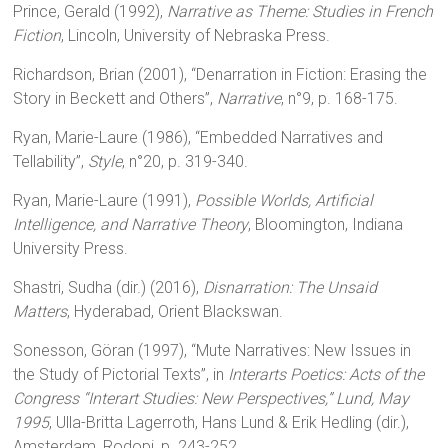
Prince, Gerald (1992),
Narrative as Theme: Studies in French
Fiction
, Lincoln, University of Nebraska Press.
Richardson, Brian (2001), “Denarration in Fiction: Erasing the
Story in Beckett and Others”,
Narrative
, n°9, p. 168-175.
Ryan, Marie-Laure (1986), “Embedded Narratives and
Tellability”,
Style
, n°20, p. 319-340.
Ryan, Marie-Laure (1991),
Possible Worlds, Artificial
Intelligence, and Narrative Theory
, Bloomington, Indiana
University Press.
Shastri, Sudha (dir.) (2016),
Disnarration: The Unsaid
Matters
, Hyderabad, Orient Blackswan.
Sonesson, Göran (1997), “Mute Narratives: New Issues in
the Study of Pictorial Texts”, in
Interarts Poetics: Acts of the
Congress “Interart Studies: New Perspectives,” Lund, May
1995
, Ulla-Britta Lagerroth, Hans Lund & Erik Hedling (dir.),
Amsterdam, Rodopi, p. 243-252.