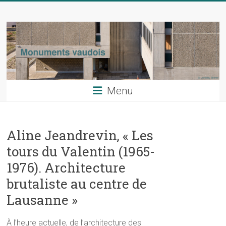
Skip
Monuments
to
content
vaudois
La
revue
du
Menu
patrimoine
artistique
du
Aline Jeandrevin, « Les
canton
de
tours du Valentin (1965-
Vaud
1976). Architecture
brutaliste au centre de
Lausanne »
À l’heure actuelle, de l’architecture des