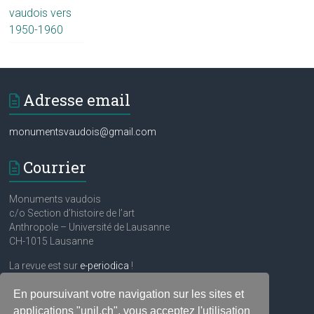
vaudois vers
1950-1960
Adresse email
monumentsvaudois@gmail.com
Courrier
Monuments vaudois
c/o Section d’histoire de l’art
Anthropole – Université de Lausanne
CH-1015 Lausanne
La revue est sur
e-periodica
!
En poursuivant votre navigation sur les sites et
Réseaux sociaux
applications "unil.ch", vous acceptez l'utilisation