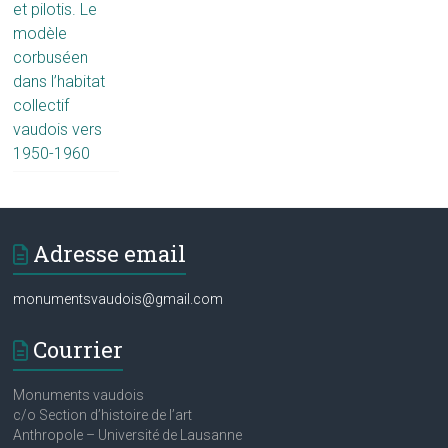
et pilotis. Le
modèle
corbuséen
dans l’habitat
collectif
vaudois vers
1950-1960
Adresse email
monumentsvaudois@gmail.com
Courrier
Monuments vaudois
c/o Section d’histoire de l’art
Anthropole – Université de Lausanne