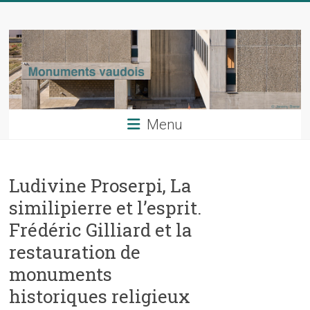
Skip
Monuments
to
content
vaudois
La
revue
du
Menu
patrimoine
artistique
du
Ludivine Proserpi, La
canton
de
similipierre et l’esprit.
Vaud
Frédéric Gilliard et la
restauration de
monuments
historiques religieux