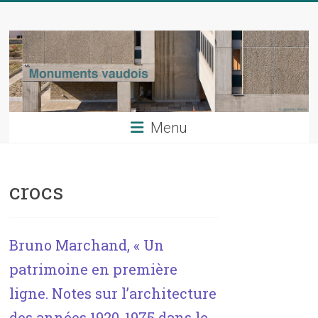
Skip
Monuments
to
content
vaudois
La
revue
du
Menu
patrimoine
artistique
du
crocs
canton
de
Vaud
Bruno Marchand, « Un
patrimoine en première
ligne. Notes sur l’architecture
des années 1920-1975 dans le