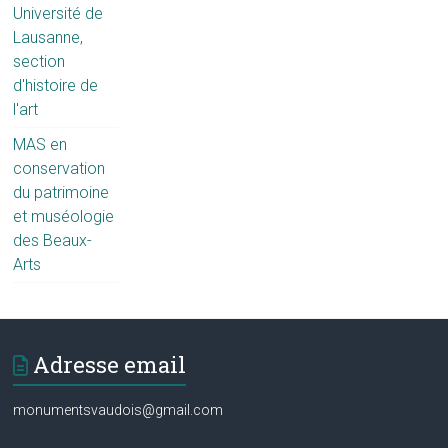
Université de
Lausanne,
section
d'histoire de
l'art
MAS en
conservation
du patrimoine
et muséologie
des Beaux-
Arts
Adresse email
monumentsvaudois@gmail.com