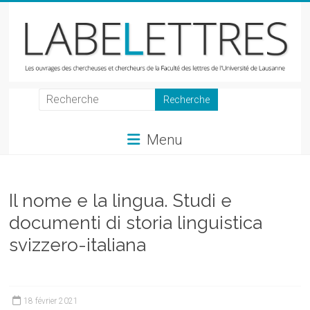
Skip
to
content
LabeLettres
Les
Menu
ouvrages
des
chercheuses
et
Il nome e la lingua. Studi e
chercheurs
documenti di storia linguistica
de
svizzero-italiana
la
Faculté
des
lettres
18 février 2021