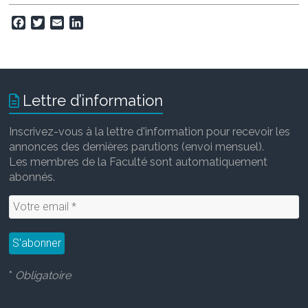
F
T
E
L
a
w
m
i
c
i
a
n
e
t
i
k
b
t
l
e
o
e
d
Lettre d’information
o
r
I
k
n
Inscrivez-vous à la lettre d'information pour recevoir les
annonces des dernières parutions (envoi mensuel).
Les membres de la Faculté sont automatiquement
abonnés.
*
Obligatoire