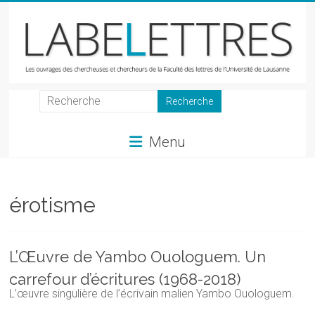
Skip
to
content
LabeLettres
Les
Menu
ouvrages
des
chercheuses
et
érotisme
chercheurs
de
la
L’Œuvre de Yambo Ouologuem. Un
Faculté
carrefour d’écritures (1968-2018)
des
L’œuvre singulière de l’écrivain malien Yambo Ouologuem.
lettres