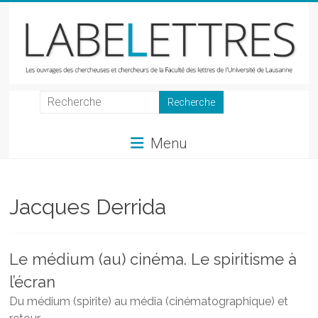
Skip
to
content
LabeLettres
Les
Menu
ouvrages
des
chercheuses
et
Jacques Derrida
chercheurs
de
la
Le médium (au) cinéma. Le spiritisme à
Faculté
l’écran
des
lettres
Du médium (spirite) au média (cinématographique) et