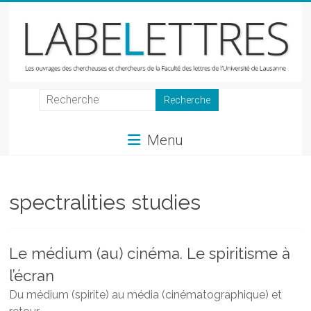
Skip
to
content
LabeLettres
Les
Menu
ouvrages
des
chercheuses
et
spectralities studies
chercheurs
de
la
Le médium (au) cinéma. Le spiritisme à
Faculté
l’écran
des
lettres
Du médium (spirite) au média (cinématographique) et