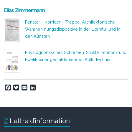
Elias Zimmermann
Fenster – Korridor – Treppe. Architektonische
Wahrnehmungsdispositive in der Literatur und in
den Künsten
Physiognomisches Schreiben. Stilistik, Rhetorik und
Poetik einer gestaldeutenden Kulturtechnik
F
T
E
L
a
w
m
i
c
i
a
n
e
t
i
k
b
t
l
e
o
e
d
Lettre d’information
o
r
I
k
n