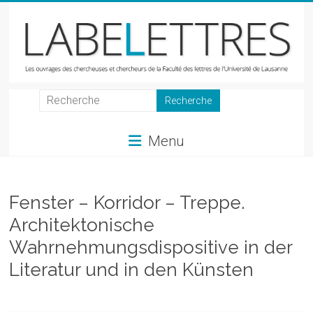
Skip
to
content
LabeLettres
Les
Menu
ouvrages
des
chercheuses
et
Fenster – Korridor – Treppe.
chercheurs
Architektonische
de
Wahrnehmungsdispositive in der
la
Faculté
Literatur und in den Künsten
des
lettres