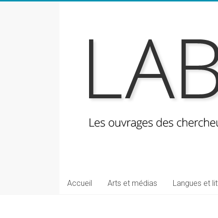
Skip
to
content
LabeLettres
Les
Accueil
Arts et médias
Langues et li
ouvrages
des
chercheuses