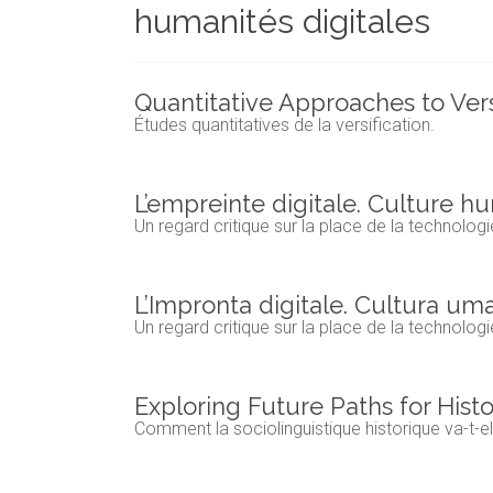
humanités digitales
et
chercheurs
de
la
Quantitative Approaches to Vers
Faculté
Études quantitatives de la versification.
des
lettres
L’empreinte digitale. Culture h
Un regard critique sur la place de la technolo
L’Impronta digitale. Cultura uma
Un regard critique sur la place de la technolo
Exploring Future Paths for Histor
Comment la sociolinguistique historique va-t-el