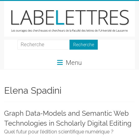
Skip
to
content
LabeLettres
Les
Menu
ouvrages
des
chercheuses
et
Elena Spadini
chercheurs
de
la
Graph Data-Models and Semantic Web
Faculté
Technologies in Scholarly Digital Editing
des
lettres
Quel futur pour l’édition scientifique numérique ?