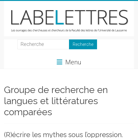
Skip
to
content
LabeLettres
Les
Menu
ouvrages
des
chercheuses
et
Groupe de recherche en
chercheurs
langues et littératures
de
la
comparées
Faculté
des
lettres
(R)écrire les mythes sous l’oppression.