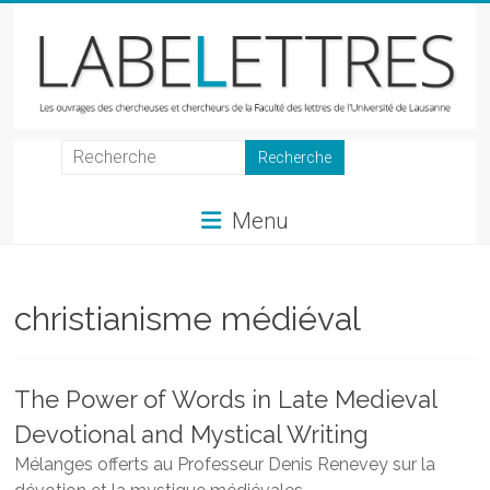
Skip
to
content
LabeLettres
Les
Menu
ouvrages
des
chercheuses
et
christianisme médiéval
chercheurs
de
la
The Power of Words in Late Medieval
Faculté
Devotional and Mystical Writing
des
lettres
Mélanges offerts au Professeur Denis Renevey sur la