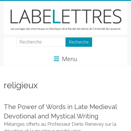
Skip
to
content
LabeLettres
Les
Menu
ouvrages
des
chercheuses
et
religieux
chercheurs
de
la
The Power of Words in Late Medieval
Faculté
Devotional and Mystical Writing
des
lettres
Mélanges offerts au Professeur Denis Renevey sur la