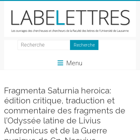
Skip
to
content
LabeLettres
Les
Menu
ouvrages
des
chercheuses
et
Fragmenta Saturnia heroica:
chercheurs
édition critique, traduction et
de
commentaire des fragments de
la
Faculté
l’Odyssée latine de Livius
des
Andronicus et de la Guerre
lettres